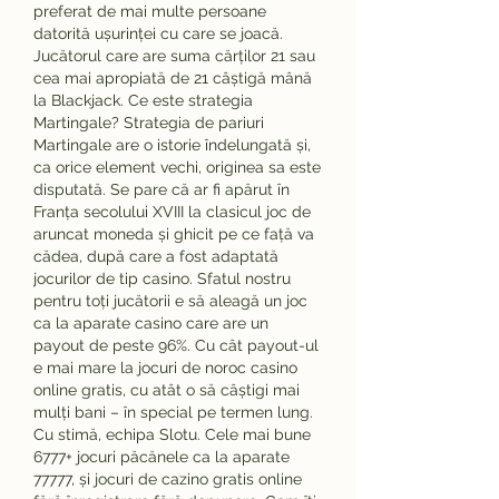
preferat de mai multe persoane 
datorită ușurinței cu care se joacă. 
Jucătorul care are suma cărților 21 sau 
cea mai apropiată de 21 câștigă mână 
la Blackjack. Ce este strategia 
Martingale? Strategia de pariuri 
Martingale are o istorie îndelungată și, 
ca orice element vechi, originea sa este 
disputată. Se pare că ar fi apărut în 
Franța secolului XVIII la clasicul joc de 
aruncat moneda și ghicit pe ce față va 
cădea, după care a fost adaptată 
jocurilor de tip casino. Sfatul nostru 
pentru toți jucătorii e să aleagă un joc 
ca la aparate casino care are un 
payout de peste 96%. Cu cât payout-ul 
e mai mare la jocuri de noroc casino 
online gratis, cu atât o să câștigi mai 
mulți bani – în special pe termen lung. 
Cu stimă, echipa Slotu. Cele mai bune 
6777+ jocuri păcănele ca la aparate 
77777, și jocuri de cazino gratis online 