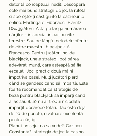
datorită conceptului inedit. Descoperă 
cele mai bune strategii de joc la ruletă 
și sporește-ți câștigurile la cazinourile 
online: Martingale, Fibonacci, Biarritz, 
D&#39;Alem. Asta pe lângă numărarea 
cărților – în special în casinourile 
terestre. Sau pe lângă metodele oferite 
de către maestrul blackjack, Al 
Francesco. Pentru jucătorii noi de 
blackjack, unele strategii pot părea 
adevărați munți, care așteaptă să fie 
escalați. Joci practic două mâini 
împotriva casei. Mulți jucători pierd 
când se gândesc când să împartă. Este 
foarte recomandat ca strategie de 
bază pentru blackjack să împarți când 
ai as sau 8. 10 nu ar trebui niciodată 
împărțit deoarece totalul tău este deja 
de 20 de puncte, o valoare excelentă 
pentru câștig. 
Planuii un sejur ca sa vede?i Cazinoul 
Constanta?, strategia de joc la casino.