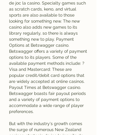
de joc la casino. Specialty games such 
as scratch cards, keno, and virtual 
sports are also available to those 
looking for something new. The new 
casino also adds new games to its 
library regularly, so there is always 
something new to play. Payment 
Options at Betswagger casino. 
Betswagger offers a variety of payment 
options to its players. Some of the 
available payment methods include: ? 
Visa and Mastercard: These are 
popular credit/debit card options that 
are widely accepted at online casinos. 
Payout Times at Betswagger casino. 
Betswagger boasts fair payout periods 
and a variety of payment options to 
accommodate a wide range of player 
preferences.
But with the industry's growth comes 
the surge of numerous New Zealand 