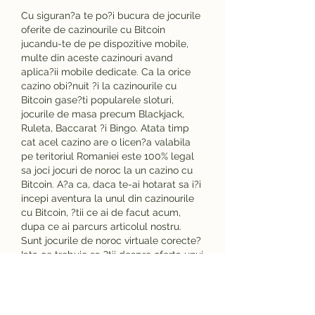
Cu siguran?a te po?i bucura de jocurile 
oferite de cazinourile cu Bitcoin 
jucandu-te de pe dispozitive mobile, 
multe din aceste cazinouri avand 
aplica?ii mobile dedicate. Ca la orice 
cazino obi?nuit ?i la cazinourile cu 
Bitcoin gase?ti popularele sloturi, 
jocurile de masa precum Blackjack, 
Ruleta, Baccarat ?i Bingo. Atata timp 
cat acel cazino are o licen?a valabila 
pe teritoriul Romaniei este 100% legal 
sa joci jocuri de noroc la un cazino cu 
Bitcoin. A?a ca, daca te-ai hotarat sa i?i 
incepi aventura la unul din cazinourile 
cu Bitcoin, ?tii ce ai de facut acum, 
dupa ce ai parcurs articolul nostru. 
Sunt jocurile de noroc virtuale corecte? 
Iata ce trebuie sa ?tii despre oferta unui 
astfel de casino. Exista oameni care 
considera ca pot sa creada in anumite 
lucruri doar daca le vad cu ochii lor. 
Acest lucru este valabil, fire?te, in cazul 