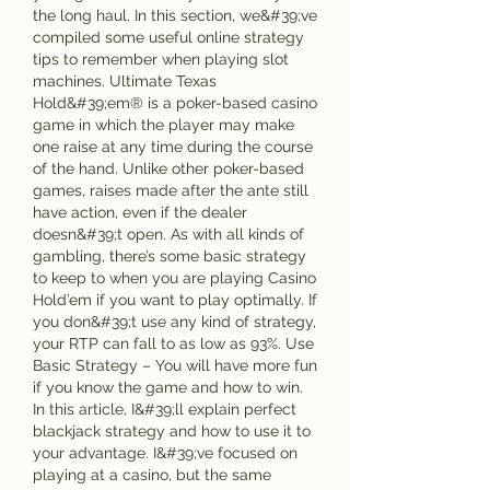
the long haul. In this section, we&#39;ve 
compiled some useful online strategy 
tips to remember when playing slot 
machines. Ultimate Texas 
Hold&#39;em® is a poker-based casino 
game in which the player may make 
one raise at any time during the course 
of the hand. Unlike other poker-based 
games, raises made after the ante still 
have action, even if the dealer 
doesn&#39;t open. As with all kinds of 
gambling, there’s some basic strategy 
to keep to when you are playing Casino 
Hold’em if you want to play optimally. If 
you don&#39;t use any kind of strategy, 
your RTP can fall to as low as 93%. Use 
Basic Strategy – You will have more fun 
if you know the game and how to win. 
In this article, I&#39;ll explain perfect 
blackjack strategy and how to use it to 
your advantage. I&#39;ve focused on 
playing at a casino, but the same 