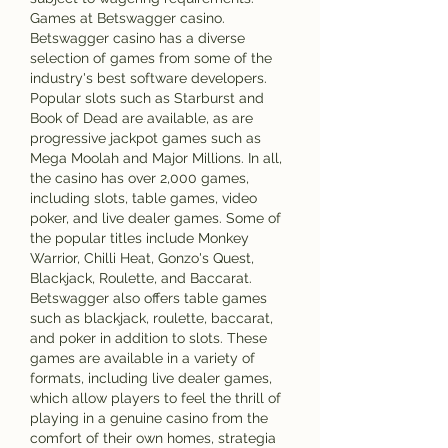
Games at Betswagger casino. 
Betswagger casino has a diverse 
selection of games from some of the 
industry's best software developers. 
Popular slots such as Starburst and 
Book of Dead are available, as are 
progressive jackpot games such as 
Mega Moolah and Major Millions. In all, 
the casino has over 2,000 games, 
including slots, table games, video 
poker, and live dealer games. Some of 
the popular titles include Monkey 
Warrior, Chilli Heat, Gonzo's Quest, 
Blackjack, Roulette, and Baccarat. 
Betswagger also offers table games 
such as blackjack, roulette, baccarat, 
and poker in addition to slots. These 
games are available in a variety of 
formats, including live dealer games, 
which allow players to feel the thrill of 
playing in a genuine casino from the 
comfort of their own homes, strategia 