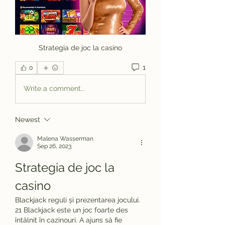
Strategia de joc la casino
1
0
Write a comment...
Newest
Malena Wasserman
Sep 26, 2023
Strategia de joc la 
casino
Blackjack reguli și prezentarea jocului. 
21 Blackjack este un joc foarte des 
întâlnit în cazinouri. A ajuns să fie 