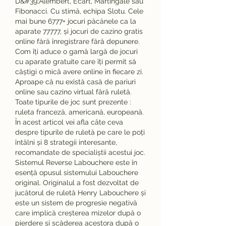
D&#39;Alembert, Ecart, Martingale sau 
Fibonacci. Cu stimă, echipa Slotu. Cele 
mai bune 6777+ jocuri păcănele ca la 
aparate 77777, și jocuri de cazino gratis 
online fără înregistrare fără depunere. 
Com îți aduce o gamă largă de jocuri 
cu aparate gratuite care îți permit să 
câștigi o mică avere online în fiecare zi. 
Aproape că nu există casă de pariuri 
online sau cazino virtual fără ruletă. 
Toate tipurile de joc sunt prezente : 
ruleta franceză, americană, europeană. 
În acest articol vei afla câte ceva 
despre tipurile de ruletă pe care le poți 
întâlni și 8 strategii interesante, 
recomandate de specialiștii acestui joc. 
Sistemul Reverse Labouchere este în 
esență opusul sistemului Labouchere 
original. Originalul a fost dezvoltat de 
jucătorul de ruletă Henry Labouchere și 
este un sistem de progresie negativă 
care implică creșterea mizelor după o 
pierdere și scăderea acestora după o 