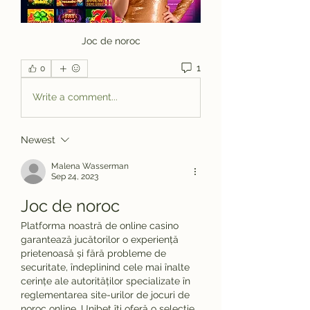
Joc de noroc
1
0
Write a comment...
Newest
Malena Wasserman
Sep 24, 2023
Joc de noroc
Platforma noastră de online casino 
garantează jucătorilor o experiență 
prietenoasă și fără probleme de 
securitate, îndeplinind cele mai înalte 
cerințe ale autorităților specializate în 
reglementarea site-urilor de jocuri de 
noroc online. Unibet îți oferă o selecție 