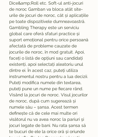
Dice&amp;Roll etc. Soft-ul anti-jocuri 
de noroc Gamban va bloca atât site-
urile de jocuri de noroc, cât și aplicațiile 
pe toate dispozitivele dumneavoastră. 
Gambling Therapy este un serviciu 
global care oferă sfaturi practice și 
suport emoțional pentru orice persoană 
afectată de probleme cauzate de 
jocurile de noroc, în mod gratuit. Apoi, 
faceți o listă de opțiuni sau candidați 
existenți, apoi selectați aleatoriu unul 
dintre ei. În acest caz, puteți utiliza 
instrumentul nostru pentru a lua decizii. 
Puteți modifica numele din textarea, 
puteți pune un nume pe fiecare rând. 
Visând la jocuri de noroc. Visul jocurilor 
de noroc, după cum sugerează și 
numele său – șansa. Acest termen 
definește că de cele mai multe ori 
visătorul nu va avea noroc la pariuri și 
jocuri legate de bani. Nu rata șansa să 
te bucuri de ele la orice oră și oriunde 