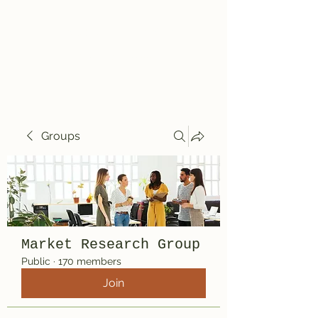
Travelin' Traps
Give us a shot!!!!
Groups
Market Research Group
Public
·
170 members
Join