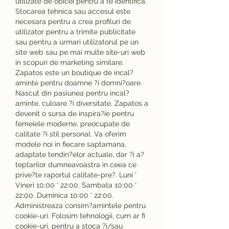
utilizate de obicei pentru a te identifica. 
Stocarea tehnica sau accesul este 
necesara pentru a crea profiluri de 
utilizator pentru a trimite publicitate 
sau pentru a urmari utilizatorul pe un 
site web sau pe mai multe site-uri web 
in scopuri de marketing similare. 
Zapatos este un boutique de incal?
aminte pentru doamne ?i domni?oare. 
Nascut din pasiunea pentru incal?
aminte, culoare ?i diversitate, Zapatos a 
devenit o sursa de inspira?ie pentru 
femeiele moderne, preocupate de 
calitate ?i stil personal. Va oferim 
modele noi in fiecare saptamana, 
adaptate tendin?elor actuale, dar ?i a?
teptarilor dumneavoastra in ceea ce 
prive?te raportul calitate-pre?. Luni ' 
Vineri 10:00 ' 22:00. Sambata 10:00 ' 
22:00. Duminica 10:00 ' 22:00. 
Administreaza consim?amintele pentru 
cookie-uri. Folosim tehnologii, cum ar fi 
cookie-uri, pentru a stoca ?i/sau 