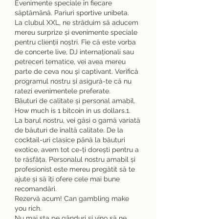
Evenimente speciale în fiecare 
săptămână. Pariuri sportive unibeta.
La clubul XXL, ne străduim să aducem 
mereu surprize și evenimente speciale 
pentru clienții noștri. Fie că este vorba 
de concerte live, DJ internaționali sau 
petreceri tematice, vei avea mereu 
parte de ceva nou și captivant. Verifică 
programul nostru și asigură-te că nu 
ratezi evenimentele preferate.
Băuturi de calitate și personal amabil. 
How much is 1 bitcoin in us dollars.1.
La barul nostru, vei găsi o gamă variată 
de băuturi de înaltă calitate. De la 
cocktail-uri clasice până la băuturi 
exotice, avem tot ce-ți dorești pentru a 
te răsfăța. Personalul nostru amabil și 
profesionist este mereu pregătit să te 
ajute și să îți ofere cele mai bune 
recomandări.
Rezervă acum! Can gambling make 
you rich.
Nu mai sta pe gânduri și vino să ne 