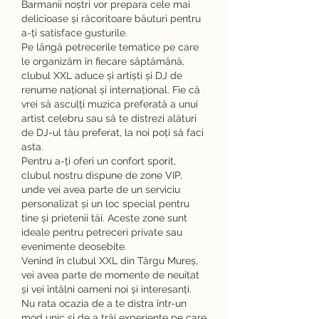
Barmanii noștri vor prepara cele mai 
delicioase și răcoritoare băuturi pentru 
a-ți satisface gusturile.
Pe lângă petrecerile tematice pe care 
le organizăm în fiecare săptămână, 
clubul XXL aduce și artiști și DJ de 
renume național și internațional. Fie că 
vrei să asculți muzica preferată a unui 
artist celebru sau să te distrezi alături 
de DJ-ul tău preferat, la noi poți să faci 
asta.
Pentru a-ți oferi un confort sporit, 
clubul nostru dispune de zone VIP, 
unde vei avea parte de un serviciu 
personalizat și un loc special pentru 
tine și prietenii tăi. Aceste zone sunt 
ideale pentru petreceri private sau 
evenimente deosebite.
Venind în clubul XXL din Târgu Mureș, 
vei avea parte de momente de neuitat 
și vei întâlni oameni noi și interesanți. 
Nu rata ocazia de a te distra într-un 
mod unic și de a trăi experiențe pe care 