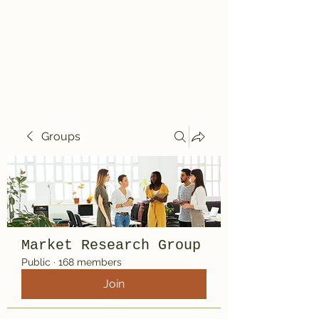
Travelin' Traps
Give us a shot!!!!
Groups
Market Research Group
Public
·
168 members
Join