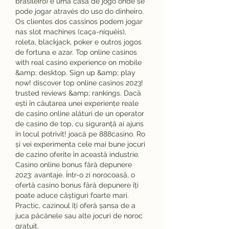
brasileiro) é uma casa de jogo onde se 
pode jogar através do uso do dinheiro. 
Os clientes dos cassinos podem jogar 
nas slot machines (caça-níquéis), 
roleta, blackjack, poker e outros jogos 
de fortuna e azar. Top online casinos 
with real casino experience on mobile 
&amp; desktop. Sign up &amp; play 
now! discover top online casinos 2023! 
trusted reviews &amp; rankings. Dacă 
ești în căutarea unei experiențe reale 
de casino online alături de un operator 
de casino de top, cu siguranță ai ajuns 
în locul potrivit! joacă pe 888casino. Ro 
și vei experimenta cele mai bune jocuri 
de cazino oferite în această industrie. 
Casino online bonus fără depunere 
2023: avantaje. Într-o zi norocoasă, o 
ofertă casino bonus fără depunere îți 
poate aduce câștiguri foarte mari. 
Practic, cazinoul îți oferă șansa de a 
juca păcănele sau alte jocuri de noroc 
gratuit. 