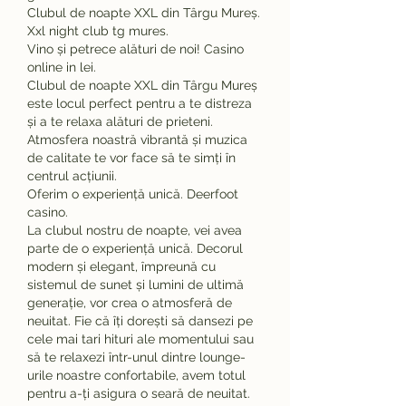
Clubul de noapte XXL din Târgu Mureș. 
Xxl night club tg mures.
Vino și petrece alături de noi! Casino 
online in lei.
Clubul de noapte XXL din Târgu Mureș 
este locul perfect pentru a te distreza 
și a te relaxa alături de prieteni. 
Atmosfera noastră vibrantă și muzica 
de calitate te vor face să te simți în 
centrul acțiunii.
Oferim o experiență unică. Deerfoot 
casino.
La clubul nostru de noapte, vei avea 
parte de o experiență unică. Decorul 
modern și elegant, împreună cu 
sistemul de sunet și lumini de ultimă 
generație, vor crea o atmosferă de 
neuitat. Fie că îți dorești să dansezi pe 
cele mai tari hituri ale momentului sau 
să te relaxezi într-unul dintre lounge-
urile noastre confortabile, avem totul 
pentru a-ți asigura o seară de neuitat.