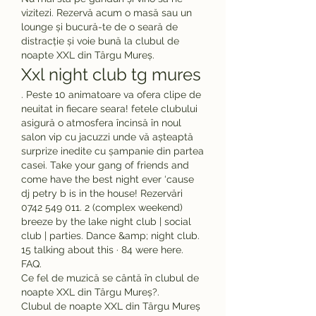
vizitezi. Rezervă acum o masă sau un 
lounge și bucură-te de o seară de 
distracție și voie bună la clubul de 
noapte XXL din Târgu Mureș.
Xxl night club tg mures
. Peste 10 animatoare va ofera clipe de 
neuitat in fiecare seara! fetele clubului 
asigură o atmosfera încinsă în noul 
salon vip cu jacuzzi unde vă așteaptă 
surprize inedite cu șampanie din partea 
casei. Take your gang of friends and 
come have the best night ever ‘cause 
dj petry b is in the house! Rezervări 
0742 549 011. 2 (complex weekend) 
breeze by the lake night club | social 
club | parties. Dance &amp; night club. 
15 talking about this · 84 were here. 
FAQ.
Ce fel de muzică se cântă în clubul de 
noapte XXL din Târgu Mureș?.
Clubul de noapte XXL din Târgu Mureș 