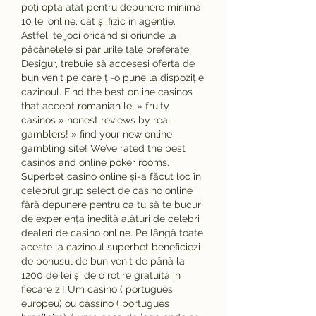
poți opta atât pentru depunere minimă 
10 lei online, cât și fizic în agenție. 
Astfel, te joci oricând și oriunde la 
păcănelele și pariurile tale preferate. 
Desigur, trebuie să accesesi oferta de 
bun venit pe care ți-o pune la dispoziție 
cazinoul. Find the best online casinos 
that accept romanian lei » fruity 
casinos » honest reviews by real 
gamblers! » find your new online 
gambling site! We’ve rated the best 
casinos and online poker rooms. 
Superbet casino online și-a făcut loc în 
celebrul grup select de casino online 
fără depunere pentru ca tu să te bucuri 
de experiența inedită alături de celebri 
dealeri de casino online. Pe lângă toate 
aceste la cazinoul superbet beneficiezi 
de bonusul de bun venit de până la 
1200 de lei și de o rotire gratuită în 
fiecare zi! Um casino ( português 
europeu) ou cassino ( português 