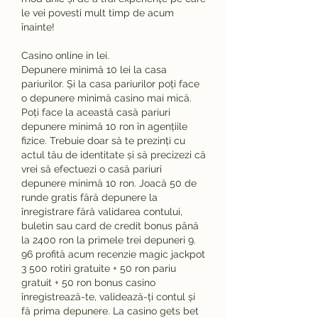
le vei povesti mult timp de acum 
înainte!
Casino online in lei.
Depunere minimă 10 lei la casa 
pariurilor. Și la casa pariurilor poți face 
o depunere minimă casino mai mică. 
Poți face la această casă pariuri 
depunere minimă 10 ron în agențiile 
fizice. Trebuie doar să te prezinți cu 
actul tău de identitate și să precizezi că 
vrei să efectuezi o casă pariuri 
depunere minimă 10 ron. Joacă 50 de 
runde gratis fără depunere la 
înregistrare fără validarea contului, 
buletin sau card de credit bonus până 
la 2400 ron la primele trei depuneri 9. 
96 profită acum recenzie magic jackpot 
3 500 rotiri gratuite + 50 ron pariu 
gratuit + 50 ron bonus casino 
înregistrează-te, validează-ți contul și 
fă prima depunere. La casino gets bet 