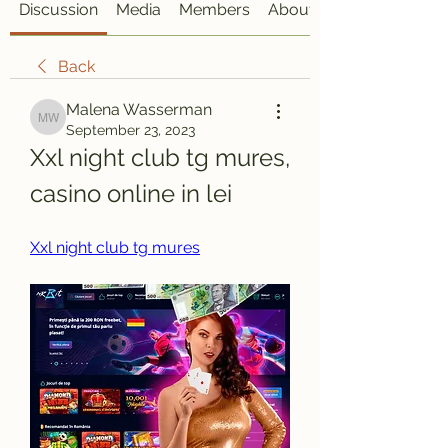
Discussion
Media
Members
About
Back
Malena Wasserman
Malena Wasserman
September 23, 2023
Xxl night club tg mures, 
casino online in lei
Xxl night club tg mures