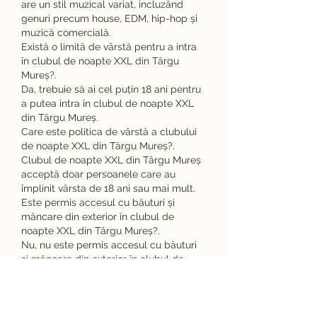
are un stil muzical variat, incluzând 
genuri precum house, EDM, hip-hop și 
muzică comercială.
Există o limită de vârstă pentru a intra 
în clubul de noapte XXL din Târgu 
Mureș?.
Da, trebuie să ai cel puțin 18 ani pentru 
a putea intra în clubul de noapte XXL 
din Târgu Mureș.
Care este politica de vârstă a clubului 
de noapte XXL din Târgu Mureș?.
Clubul de noapte XXL din Târgu Mureș 
acceptă doar persoanele care au 
împlinit vârsta de 18 ani sau mai mult.
Este permis accesul cu băuturi și 
mâncare din exterior în clubul de 
noapte XXL din Târgu Mureș?.
Nu, nu este permis accesul cu băuturi 
și mâncare din exterior în clubul de 
noapte XXL din Târgu Mureș. Clubul 
oferă propriul meniu și băuturi la barul 
său.
Care este programul de funcționare al 