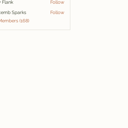
ly Flank
Follow
cemb Sparks
Follow
 Members (168)