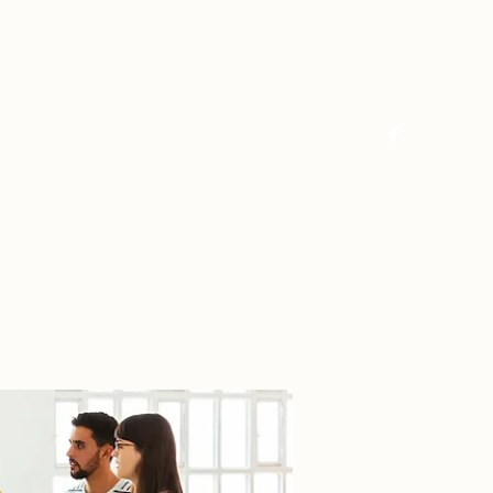
Log In
Home
About
FAQ
Contact