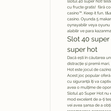
slotul 40 super hot! test
cu fructe gratis! ️ fără c
casino™. Keep it fun, t&
casino. Oyunda 5 makara
oynayabilir veya oyunu o
alabilir ve para kazanmay
Slot 40 super 
super hot
Dacă ești în căutarea un
distracție și premii mari
Hot este jocul de cazino
Acest joc popular oferă 
cu siguranță îți va captiva
avea o mulțime de oport
Slotul 40 Super Hot nu e
mod excelent de a-ți testa
vei avea șansa de a obți