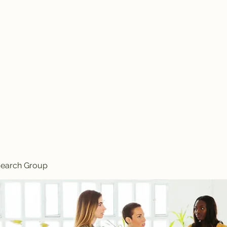
search Group