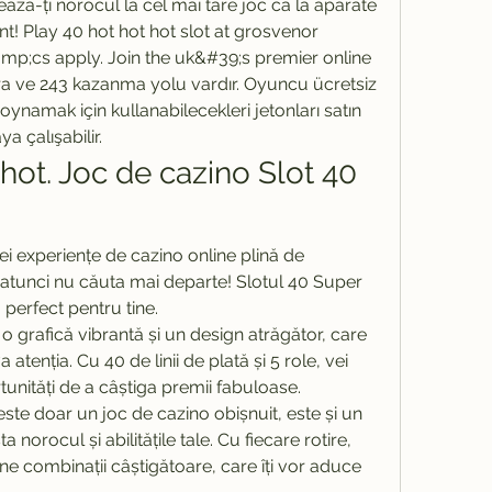
ează-ți norocul la cel mai tare joc ca la aparate 
ont! Play 40 hot hot hot slot at grosvenor 
amp;cs apply. Join the uk&#39;s premier online 
 ve 243 kazanma yolu vardır. Oyuncu ücretsiz 
ynamak için kullanabilecekleri jetonları satın 
a çalışabilir. 
hot. Joc de cazino Slot 40 
ei experiențe de cazino online plină de 
, atunci nu căuta mai departe! Slotul 40 Super 
 perfect pentru tine.
o grafică vibrantă și un design atrăgător, care 
 atenția. Cu 40 de linii de plată și 5 role, vei 
unități de a câștiga premii fabuloase.
ste doar un joc de cazino obișnuit, este și un 
 norocul și abilitățile tale. Cu fiecare rotire, 
ne combinații câștigătoare, care îți vor aduce 