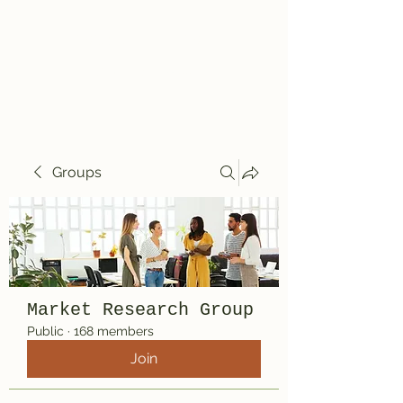
Travelin' Traps
Give us a shot!!!!
Groups
Market Research Group
Public
·
168 members
Join