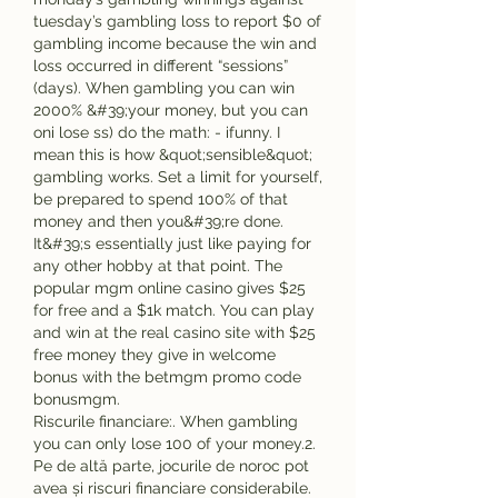
tuesday’s gambling loss to report $0 of 
gambling income because the win and 
loss occurred in different “sessions” 
(days). When gambling you can win 
2000% &#39;your money, but you can 
oni lose ss) do the math: - ifunny. I 
mean this is how &quot;sensible&quot; 
gambling works. Set a limit for yourself, 
be prepared to spend 100% of that 
money and then you&#39;re done. 
It&#39;s essentially just like paying for 
any other hobby at that point. The 
popular mgm online casino gives $25 
for free and a $1k match. You can play 
and win at the real casino site with $25 
free money they give in welcome 
bonus with the betmgm promo code 
bonusmgm. 
Riscurile financiare:. When gambling 
you can only lose 100 of your money.2.
Pe de altă parte, jocurile de noroc pot 
avea și riscuri financiare considerabile. 