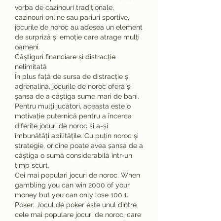
vorba de cazinouri tradiționale, 
cazinouri online sau pariuri sportive, 
jocurile de noroc au adesea un element 
de surpriză și emoție care atrage mulți 
oameni.
Câștiguri financiare și distracție 
nelimitată
În plus față de sursa de distracție și 
adrenalină, jocurile de noroc oferă și 
șansa de a câștiga sume mari de bani. 
Pentru mulți jucători, aceasta este o 
motivație puternică pentru a încerca 
diferite jocuri de noroc și a-și 
îmbunătăți abilitățile. Cu puțin noroc și 
strategie, oricine poate avea șansa de a 
câștiga o sumă considerabilă într-un 
timp scurt.
Cei mai populari jocuri de noroc. When 
gambling you can win 2000 of your 
money but you can only lose 100.1.
Poker: Jocul de poker este unul dintre 
cele mai populare jocuri de noroc, care 