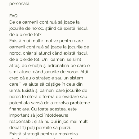
personală.
FAQ.
De ce oamenii continuă să joace la 
jocurile de noroc, știind că există riscul 
de a pierde tot?.
Există mai multe motive pentru care 
oamenii continuă să joace la jocurile de 
noroc, chiar și atunci când există riscul 
de a pierde tot. Unii oameni se simt 
atrași de emoția și adrenalina pe care o 
simt atunci când jocurile de noroc. Alții 
cred că au o strategie sau un sistem 
care îi va ajuta să câștige în cele din 
urmă. Există și oameni care jocurile de 
noroc le oferă o formă de evadare sau 
potențiala șansă de a rezolva probleme 
financiare. Cu toate acestea, este 
important să joci întotdeauna 
responsabil și să nu pui în joc mai mult 
decât îți poți permite să pierzi.
Există strategii pentru a maximiza 