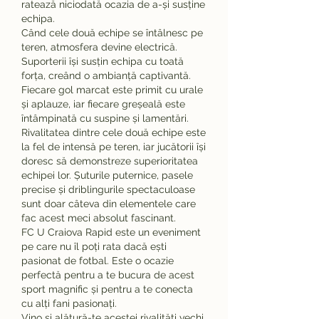
ratează niciodată ocazia de a-și susține 
echipa.
Când cele două echipe se întâlnesc pe 
teren, atmosfera devine electrică. 
Suporterii își susțin echipa cu toată 
forța, creând o ambianță captivantă. 
Fiecare gol marcat este primit cu urale 
și aplauze, iar fiecare greșeală este 
întâmpinată cu suspine și lamentări.
Rivalitatea dintre cele două echipe este 
la fel de intensă pe teren, iar jucătorii își 
doresc să demonstreze superioritatea 
echipei lor. Șuturile puternice, pasele 
precise și driblingurile spectaculoase 
sunt doar câteva din elementele care 
fac acest meci absolut fascinant.
FC U Craiova Rapid este un eveniment 
pe care nu îl poți rata dacă ești 
pasionat de fotbal. Este o ocazie 
perfectă pentru a te bucura de acest 
sport magnific și pentru a te conecta 
cu alți fani pasionați.
Vino și alătură-te acestei rivalități vechi 