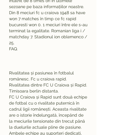
întâlnit de 8 times ori în ultimele 
sezoane pe baza informațiilor noastre. 
Din 8 meciuri fc u craiova 1948 sa have 
won 7 matches în timp ce fc rapid 
bucuresti won 0. 1 meciuri între ele s-au 
terminat la egalitate. Romanian liga i / 
matchday 7. Stadionul ion oblemenco / 
25. 
FAQ.
Rivalitatea și pasiunea în fotbalul 
românesc. Fc u craiova rapid.
Rivalitatea dintre FC U Craiova și Rapid. 
Timisoara berlin distanta.
FC U Craiova și Rapid sunt două echipe 
de fotbal cu o rivalitate puternică în 
cadrul ligii românești. Aceasta rivalitate 
are o istorie îndelungată, începând de 
la meciurile tensionate din trecut până 
la duelurile actuale pline de pasiune.
Ambele echipe au suporteri dedicati, 