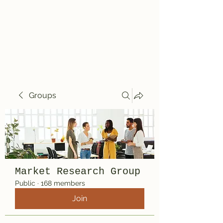
Travelin' Traps
Give us a shot!!!!
Groups
Market Research Group
Public
·
168 members
Join