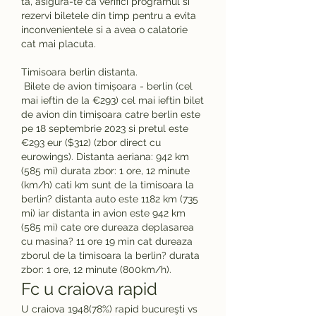
ta, asigura-te ca verifici programul si 
rezervi biletele din timp pentru a evita 
inconvenientele si a avea o calatorie 
cat mai placuta.
Timisoara berlin distanta.
 Bilete de avion timișoara - berlin (cel 
mai ieftin de la €293) cel mai ieftin bilet 
de avion din timișoara catre berlin este 
pe 18 septembrie 2023 si pretul este 
€293 eur ($312) (zbor direct cu 
eurowings). Distanta aeriana: 942 km 
(585 mi) durata zbor: 1 ore, 12 minute 
(km/h) cati km sunt de la timisoara la 
berlin? distanta auto este 1182 km (735 
mi) iar distanta in avion este 942 km 
(585 mi) cate ore dureaza deplasarea 
cu masina? 11 ore 19 min cat dureaza 
zborul de la timisoara la berlin? durata 
zbor: 1 ore, 12 minute (800km/h). 
Fc u craiova rapid
U craiova 1948(78%) rapid bucureşti vs 