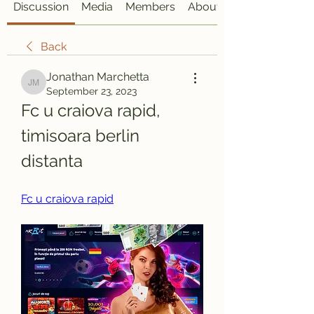
Discussion
Media
Members
About
Back
Jonathan Marchetta
Jonathan Marchetta
September 23, 2023
Fc u craiova rapid, 
timisoara berlin 
distanta
Fc u craiova rapid