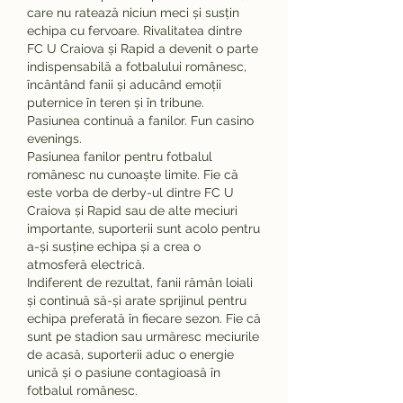
care nu ratează niciun meci și susțin 
echipa cu fervoare. Rivalitatea dintre 
FC U Craiova și Rapid a devenit o parte 
indispensabilă a fotbalului românesc, 
încântând fanii și aducând emoții 
puternice în teren și în tribune.
Pasiunea continuă a fanilor. Fun casino 
evenings.
Pasiunea fanilor pentru fotbalul 
românesc nu cunoaște limite. Fie că 
este vorba de derby-ul dintre FC U 
Craiova și Rapid sau de alte meciuri 
importante, suporterii sunt acolo pentru 
a-și susține echipa și a crea o 
atmosferă electrică.
Indiferent de rezultat, fanii rămân loiali 
și continuă să-și arate sprijinul pentru 
echipa preferată în fiecare sezon. Fie că 
sunt pe stadion sau urmăresc meciurile 
de acasă, suporterii aduc o energie 
unică și o pasiune contagioasă în 
fotbalul românesc.