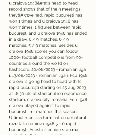
u craiova 1948&#39;s head to head 
record shows that of the 9 meetings 
they&#39;ve had, rapid bucureşti has 
won 1 times and u craiova 1948 has 
won 7 times. 1 fixtures between rapid 
bucureşti and u craiova 1948 has ended 
in a draw. 6 / 9 matches. 6 / 9 
matches. 5 / 9 matches. Besides u 
craiova 1948 scores you can follow 
1000+ football competitions from 90+ 
countries around the world on 
flashscore. 20/08/2023 - romanian liga 
i. 13/08/2023 - romanian liga i. Fcu 1948 
craiova is going head to head with fc 
rapid bucurești starting on 25 aug 2023 
at 18:30 utc at stadionul ion oblemenco 
stadium, craiova city, romania. Fcu 1948 
craiova played against fc rapid 
bucurești in 1 matches this season. 
Ultimul meci s-a terminat cu următorul 
rezultat: u craiova 1948 5 - 0 rapid 
bucureşti. Aceste 2 echipe s-au mai 