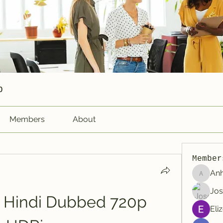
p
Members
About
Member
An
Anhtu6b
Jos
 Hindi Dubbed 720p 
Eli