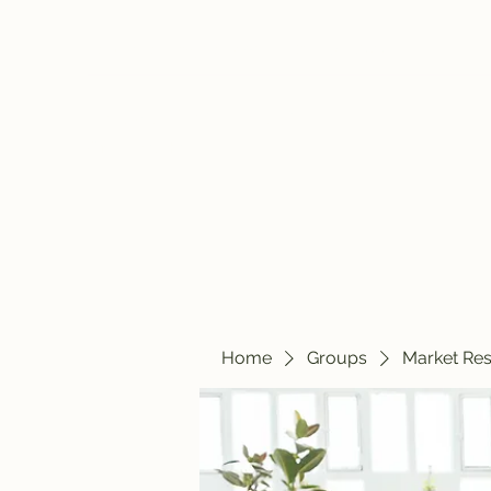
travelintraps@gmail.com
607-425-8393
Travelin' Traps
Give us a shot!!!!
Home
Groups
Market Re