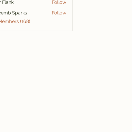
ly Flank
Follow
cemb Sparks
Follow
 Members (168)