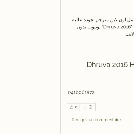
مشاهدة فيلم الأكشن والإثارة الهندي Dhruva 2016 كامل اون لاين مترجم بجودة عالية 
HDTV 720p BluRay شاهد مباشرة بدون تحميل فيلم "Dhruva 2016" يوتيوب بدون 
Dhruva 2016 
 041b061a72
0
Rédigez un commentaire...