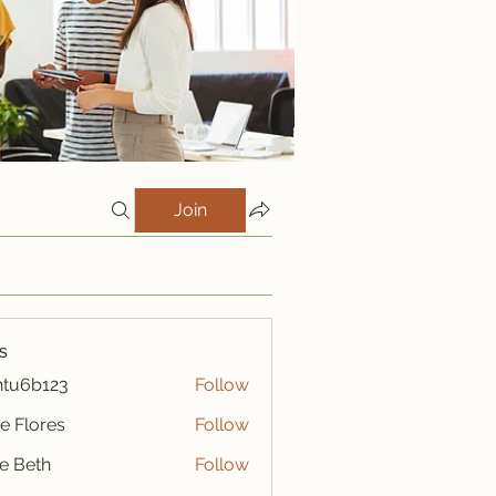
Join
s
htu6b123
Follow
123
e Flores
Follow
ze Beth
Follow