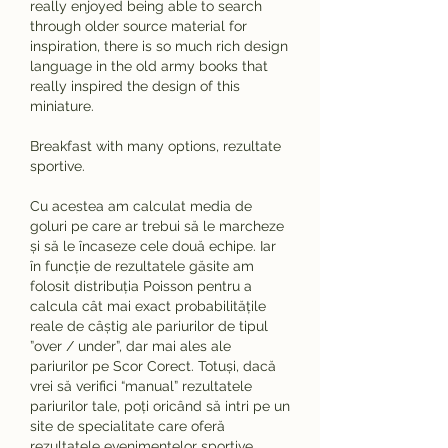
really enjoyed being able to search 
through older source material for 
inspiration, there is so much rich design 
language in the old army books that 
really inspired the design of this 
miniature.
Breakfast with many options, rezultate 
sportive.
Cu acestea am calculat media de 
goluri pe care ar trebui să le marcheze 
și să le încaseze cele două echipe. Iar 
în funcție de rezultatele găsite am 
folosit distribuția Poisson pentru a 
calcula cât mai exact probabilitățile 
reale de câștig ale pariurilor de tipul 
”over / under”, dar mai ales ale 
pariurilor pe Scor Corect. Totuși, dacă 
vrei să verifici “manual” rezultatele 
pariurilor tale, poți oricând să intri pe un 
site de specialitate care oferă 
rezultatele evenimentelor sportive 