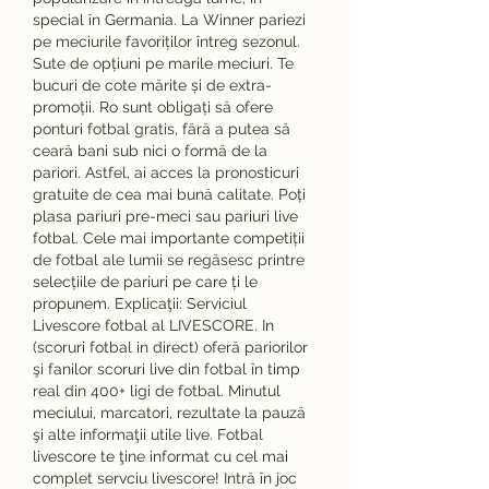
special în Germania. La Winner pariezi 
pe meciurile favoriților întreg sezonul. 
Sute de opțiuni pe marile meciuri. Te 
bucuri de cote mărite și de extra-
promoții. Ro sunt obligați să ofere 
ponturi fotbal gratis, fără a putea să 
ceară bani sub nici o formă de la 
pariori. Astfel, ai acces la pronosticuri 
gratuite de cea mai bună calitate. Poți 
plasa pariuri pre-meci sau pariuri live 
fotbal. Cele mai importante competiții 
de fotbal ale lumii se regăsesc printre 
selecțiile de pariuri pe care ți le 
propunem. Explicaţii: Serviciul 
Livescore fotbal al LIVESCORE. In 
(scoruri fotbal in direct) oferă pariorilor 
şi fanilor scoruri live din fotbal în timp 
real din 400+ ligi de fotbal. Minutul 
meciului, marcatori, rezultate la pauză 
şi alte informaţii utile live. Fotbal 
livescore te ţine informat cu cel mai 
complet servciu livescore! Intră în joc 