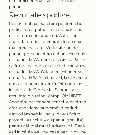
declaraii controversate., rezultate 
pariuri.
Rezultate sportive
Ro sunt obligați să ofere ponturi fotbal 
gratis, fără a putea să ceară bani sub 
nici o formă de la pariori. Astfel, ai 
acces la pronosticuri gratuite de cea 
mai bună calitate. Multe site-uri de 
pariuri germane oferă opțiuni excelente 
de pariuri MMA, dar noi găsim 22Pariez 
să fii cel mai bun acolo când vine vorba 
de pariuri MMA. Odată cu extinderea 
globală a NBA în ultimii ani, baschetul a 
cunoscut popularizare în întreaga lume, 
în special în Germania. Scoruri live si 
rezultate din fotbal &amp; OMNIBET. 
Adaptăm permanent serviciile pentru a 
oferi experiența supremă la pariuri, 
dezvoltăm servicii noi și diversificăm 
promoțiile (inclusiv cu pariuri gratuite) 
pentru cât mai multă adrenalină. Dacă 
ești în căutarea unei case pariuri online 