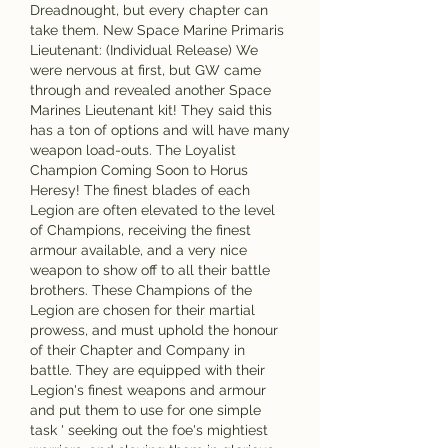
Dreadnought, but every chapter can 
take them. New Space Marine Primaris 
Lieutenant: (Individual Release) We 
were nervous at first, but GW came 
through and revealed another Space 
Marines Lieutenant kit! They said this 
has a ton of options and will have many 
weapon load-outs. The Loyalist 
Champion Coming Soon to Horus 
Heresy! The finest blades of each 
Legion are often elevated to the level 
of Champions, receiving the finest 
armour available, and a very nice 
weapon to show off to all their battle 
brothers. These Champions of the 
Legion are chosen for their martial 
prowess, and must uphold the honour 
of their Chapter and Company in 
battle. They are equipped with their 
Legion's finest weapons and armour 
and put them to use for one simple 
task ' seeking out the foe's mightiest 