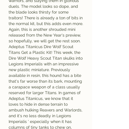
warriors, and slaying them in glorious 
duels. The model looks so dope, and 
the blade looks thirsty for some 
traitors! There is already a ton of bits in 
the normal kit, but this adds even more. 
Again, this is another shrouded mini 
released from the New Year's preview, 
so hopefully, we will get the rest soon. 
Adeptus Titanicus Dire Wolf Scout 
Titans Get a Plastic Kit! This week, the 
Dire Wolf Heavy Scout Titan skulks into 
Legions Imperialis with an impressive 
new plastic miniature. Previously 
available in resin, this hound has a bite 
that's far worse than its bark, mounting 
a carapace weapon of a class usually 
reserved for larger Titans. In games of 
Adeptus Titanicus, we know that it 
loves to hide in dense terrain to 
ambush hulking Reavers and Warlords, 
and it's no less deadly in Legions 
Imperialis ' especially when it has 
columns of tiny tanks to chew on, 