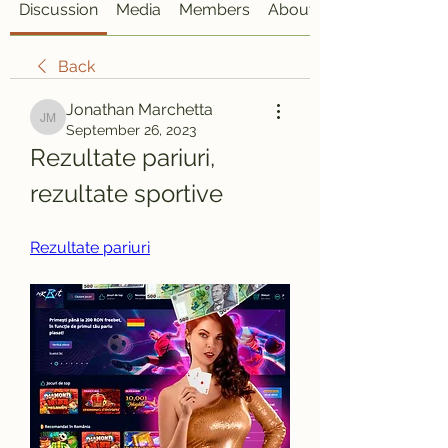
Discussion
Media
Members
About
Back
Jonathan Marchetta
Jonathan Marchetta
September 26, 2023
Rezultate pariuri, 
rezultate sportive
Rezultate pariuri