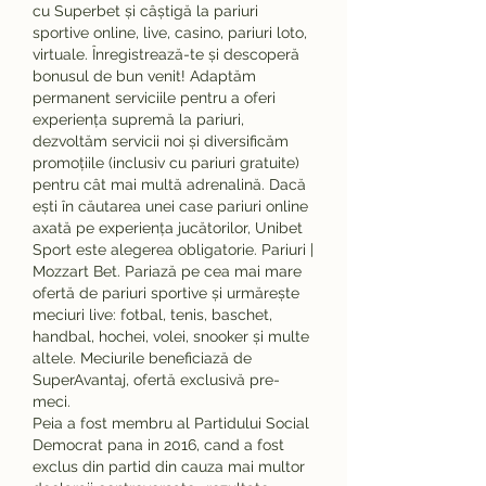
cu Superbet și câștigă la pariuri 
sportive online, live, casino, pariuri loto, 
virtuale. Înregistrează-te și descoperă 
bonusul de bun venit! Adaptăm 
permanent serviciile pentru a oferi 
experiența supremă la pariuri, 
dezvoltăm servicii noi și diversificăm 
promoțiile (inclusiv cu pariuri gratuite) 
pentru cât mai multă adrenalină. Dacă 
ești în căutarea unei case pariuri online 
axată pe experiența jucătorilor, Unibet 
Sport este alegerea obligatorie. Pariuri | 
Mozzart Bet. Pariază pe cea mai mare 
ofertă de pariuri sportive și urmărește 
meciuri live: fotbal, tenis, baschet, 
handbal, hochei, volei, snooker și multe 
altele. Meciurile beneficiază de 
SuperAvantaj, ofertă exclusivă pre-
meci. 
Peia a fost membru al Partidului Social 
Democrat pana in 2016, cand a fost 
exclus din partid din cauza mai multor 