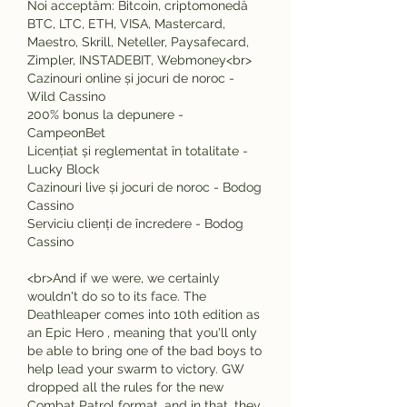
Noi acceptăm: Bitcoin, criptomonedă 
BTC, LTC, ETH, VISA, Mastercard, 
Maestro, Skrill, Neteller, Paysafecard, 
Zimpler, INSTADEBIT, Webmoney<br>
Cazinouri online și jocuri de noroc - 
Wild Cassino
200% bonus la depunere - 
CampeonBet
Licențiat și reglementat în totalitate - 
Lucky Block
Cazinouri live și jocuri de noroc - Bodog 
Cassino
Serviciu clienți de încredere - Bodog 
Cassino
<br>And if we were, we certainly 
wouldn't do so to its face. The 
Deathleaper comes into 10th edition as 
an Epic Hero , meaning that you'll only 
be able to bring one of the bad boys to 
help lead your swarm to victory. GW 
dropped all the rules for the new 
Combat Patrol format, and in that, they 