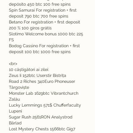
depósito 450 btc 100 free spins
Spin Samurai For registration + first 
deposit 790 btc 700 free spins
Betano For registration + first deposit 
200 % 100 giros grátis
Slotimo Welcome bonus 1000 btc 225 
FS
Bodog Cassino For registration + first 
deposit 100 btc 1000 free spins
<br>
10 câștigători ai zilei:
Zeus Ii 152btc Userstir Bistrița 
Road 2 Riches 340Euro Phoneuser 
Târgoviște 
Monster Lab 1629btc Vibrantchurch 
Zalău 
Lucky Lemmings 571$ Chufferfaculty 
Lupeni 
Sugar Rush 2561RON Analystrod 
Bârlad 
Lost Mystery Chests 1566btc Gig7 