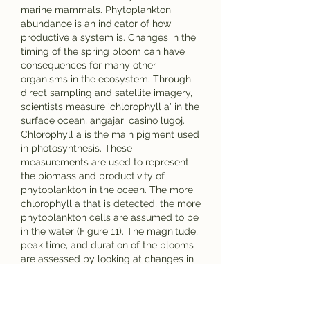
marine mammals. Phytoplankton 
abundance is an indicator of how 
productive a system is. Changes in the 
timing of the spring bloom can have 
consequences for many other 
organisms in the ecosystem. Through 
direct sampling and satellite imagery, 
scientists measure 'chlorophyll a' in the 
surface ocean, angajari casino lugoj. 
Chlorophyll a is the main pigment used 
in photosynthesis. These 
measurements are used to represent 
the biomass and productivity of 
phytoplankton in the ocean. The more 
chlorophyll a that is detected, the more 
phytoplankton cells are assumed to be 
in the water (Figure 11). The magnitude, 
peak time, and duration of the blooms 
are assessed by looking at changes in 
the chlorophyll a concentrations 
(Figure 12a, Figure 12b, Figure 12c). This 
provides information on how the entire 