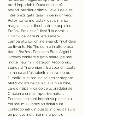
brad impodobit. Daca nu sunte?i 
adeptii brazilor artificiali, ave?i de ales 
intre brazii gata taia?i ?i cei in ghiveci. 
Pute?i sa va indrepta?i catre marile 
magazine sau direct catre o pepiniera 
Bra?ov. Brazi taia?i livra?i la domiliu. 
Chiar ?i cei care nu erau adep?ii 
cumparaturilor online s-au obi?nuit deja 
cu livrarile. Nu ?tiu cum e in alte orase, 
dar in Bra?ov , Pepiniera Brazi Argintii 
livreaza coniferele gata taiate, pe mai 
multe inal?imi ?i categorii (economic, 
standard ?i premium). Eu sper din toata 
inima ca astfel, taierile masive de brazi 
?i molizi sunt reduse sau chiar stopate. 
Mul?i vor spune ca nici a?a nu e bine, 
ca e o risipa ?i ca obiceiul bradului de 
Craciun o crima impotriva naturii. 
Personal, eu sunt impotriva plasticului, 
cei mai mul?i brazi artificiali sunt 
confectionati din plastic ?i cred ca sunt 
un pericol mult mai mare pentru 