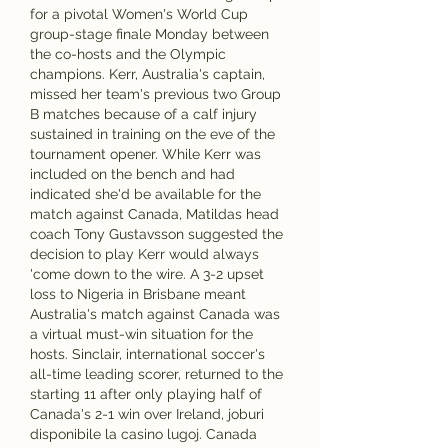
for a pivotal Women's World Cup 
group-stage finale Monday between 
the co-hosts and the Olympic 
champions. Kerr, Australia's captain, 
missed her team's previous two Group 
B matches because of a calf injury 
sustained in training on the eve of the 
tournament opener. While Kerr was 
included on the bench and had 
indicated she'd be available for the 
match against Canada, Matildas head 
coach Tony Gustavsson suggested the 
decision to play Kerr would always 
'come down to the wire. A 3-2 upset 
loss to Nigeria in Brisbane meant 
Australia's match against Canada was 
a virtual must-win situation for the 
hosts. Sinclair, international soccer's 
all-time leading scorer, returned to the 
starting 11 after only playing half of 
Canada's 2-1 win over Ireland, joburi 
disponibile la casino lugoj. Canada 