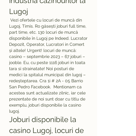
industria cazinourilor la 
Lugoj
 Vezi ofertele cu locuri de muncă din 
Lugoj, Timis. Ro găsești joburi full time, 
part time, etc. 130 locuri de muncă 
disponibile în Lugoj pe Indeed. Lucrator 
Depozit, Operator, Lucratori in Comert 
și altele! Urgent! locuri de muncă: 
casino – septembrie 2023 – 67 joburi – 
jooble. Eu, cu peste 1116 joburi in toata 
tara si strainatate! Noi posturi de 
medici la spitalul municipal din lugoj – 
redeșteptarea. Cra 1i # 2A - 05 Barrio 
San Pedro Facebook.  Mentionam ca 
acestea sunt actualizate zilnic, iar cele 
prezentate de noi sunt doar cu titlu de 
exemplu, joburi disponibile la casino 
lugoj.
Joburi disponibile la 
casino Lugoj, locuri de 