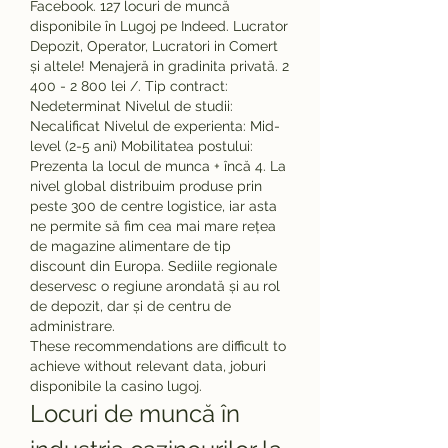
Facebook. 127 locuri de muncă 
disponibile în Lugoj pe Indeed. Lucrator 
Depozit, Operator, Lucratori in Comert 
și altele! Menajeră in gradinita privată. 2 
400 - 2 800 lei /. Tip contract: 
Nedeterminat Nivelul de studii: 
Necalificat Nivelul de experienta: Mid-
level (2-5 ani) Mobilitatea postului: 
Prezenta la locul de munca + încă 4. La 
nivel global distribuim produse prin 
peste 300 de centre logistice, iar asta 
ne permite să fim cea mai mare rețea 
de magazine alimentare de tip 
discount din Europa. Sediile regionale 
deservesc o regiune arondată și au rol 
de depozit, dar și de centru de 
administrare. 
These recommendations are difficult to 
achieve without relevant data, joburi 
disponibile la casino lugoj.
Locuri de muncă în 