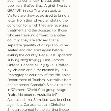
acum sa comanda?i bradul dorit ?i 
pepiniera Bra?ov Brazi Argintii il va livra 
GRATUIT in ziua ?i la ora stabilita. 
Visitors are likewise advised to bring a 
letter from their physician stating the 
condition for which they are receiving 
treatment and the dosage. For those 
who are traveling onward to another 
country, they are advised that a 
separate quantity of drugs should be 
sealed and declared again before 
exiting the country. Page Last Updated: 
July 05 2023 16:42:53. East, Toronto, 
Ontario, Canada M4P 3B5 Tel. Crafted 
by Visionic Arts / Maintained by PCG 
Photographs courtesy of the Philippine 
Department of Tourism. Australia's Kerr 
on the bench, Canada's Sinclair to start 
in Women's World Cup group-stage 
finale. Melbourne, Australia (AP) ' 
Australia striker Sam Kerr was benched 
again but Canada captain Christine 
Sinclair returned to the starting lineup 