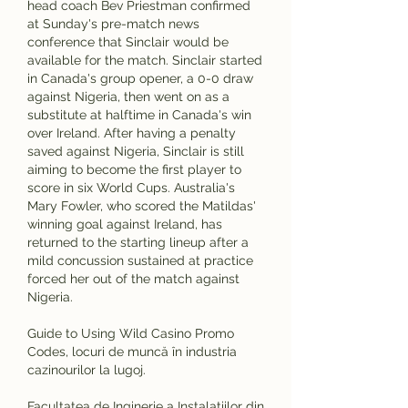
head coach Bev Priestman confirmed 
at Sunday's pre-match news 
conference that Sinclair would be 
available for the match. Sinclair started 
in Canada's group opener, a 0-0 draw 
against Nigeria, then went on as a 
substitute at halftime in Canada's win 
over Ireland. After having a penalty 
saved against Nigeria, Sinclair is still 
aiming to become the first player to 
score in six World Cups. Australia's 
Mary Fowler, who scored the Matildas' 
winning goal against Ireland, has 
returned to the starting lineup after a 
mild concussion sustained at practice 
forced her out of the match against 
Nigeria.
Guide to Using Wild Casino Promo 
Codes, locuri de muncă în industria 
cazinourilor la lugoj.
Facultatea de Inginerie a Instalațiilor din 