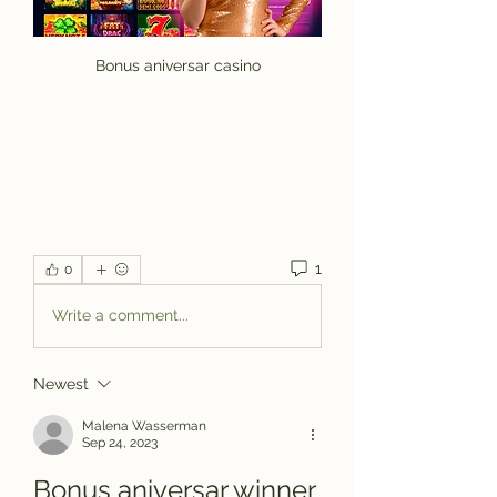
Bonus aniversar casino
1
0
Write a comment...
Newest
Malena Wasserman
Sep 24, 2023
Bonus aniversar winner