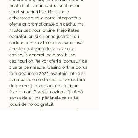
poate fi utilizat în cadrul secțiunilor 
sport și pariuri live. Bonusurile 
aniversare sunt o parte integrantă a 
ofertelor promoționale din cadrul mai 
multor cazinouri online. Majoritatea 
operatorilor își surprind jucătorii cu 
cadouri pentru zilele aniversare, însă 
acestea pot varia de la cazino la 
cazino. În general, cele mai bune 
cazinouri online vor oferi și bonusuri de 
ziua ta pe măsură. Casino online bonus 
fără depunere 2023: avantaje. Într-o zi 
norocoasă, o ofertă casino bonus fără 
depunere îți poate aduce câștiguri 
foarte mari. Practic, cazinoul îți oferă 
șansa de a juca păcănele sau alte 
jocuri de noroc gratuit. 
Bonus aniversar casino. 
Bonus de aniversare la 
cazino