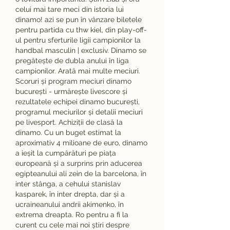
celui mai tare meci din istoria lui 
dinamo! azi se pun în vânzare biletele 
pentru partida cu thw kiel, din play-off-
ul pentru sferturile ligii campionilor la 
handbal masculin | exclusiv. Dinamo se 
pregătește de dubla anului în liga 
campionilor. Arată mai multe meciuri. 
Scoruri și program meciuri dinamo 
bucurești - urmărește livescore și 
rezultatele echipei dinamo bucurești, 
programul meciurilor și detalii meciuri 
pe livesport. Achiziții de clasă la 
dinamo. Cu un buget estimat la 
aproximativ 4 milioane de euro, dinamo 
a ieșit la cumpărături pe piața 
europeană și a surprins prin aducerea 
egipteanului ali zein de la barcelona, în 
inter stânga, a cehului stanislav 
kasparek, în inter drepta, dar și a 
ucraineanului andrii akimenko, în 
extrema dreapta. Ro pentru a fi la 
curent cu cele mai noi știri despre 