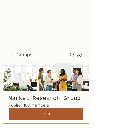
Travelin' Traps
Give us a shot!!!!
Groups
Market Research Group
Public
·
168 members
Join