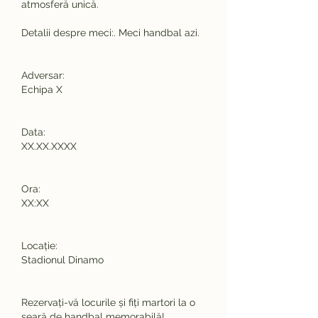
atmosferă unică.
Detalii despre meci:. Meci handbal azi.
Adversar:
Echipa X
Data:
XX.XX.XXXX
Ora:
XX:XX
Locație:
Stadionul Dinamo
Rezervați-vă locurile și fiți martori la o 
seară de handbal memorabilă!