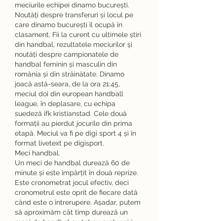
meciurile echipei dinamo bucurești. 
Noutăți despre transferuri și locul pe 
care dinamo bucurești îl ocupă în 
clasament. Fii la curent cu ultimele știri 
din handbal, rezultatele meciurilor și 
noutăți despre campionatele de 
handbal feminin și masculin din 
românia și din străinătate. Dinamo 
joacă astă-seara, de la ora 21:45, 
meciul doi din european handball 
league, în deplasare, cu echipa 
suedeză ifk kristianstad. Cele două 
formații au pierdut jocurile din prima 
etapă. Meciul va fi pe digi sport 4 și în 
format livetext pe digisport. 
Meci handbal.
Un meci de handbal durează 60 de 
minute și este împărțit în două reprize. 
Este cronometrat jocul efectiv, deci 
cronometrul este oprit de fiecare dată 
când este o întrerupere. Așadar, putem 
să aproximăm cât timp durează un 