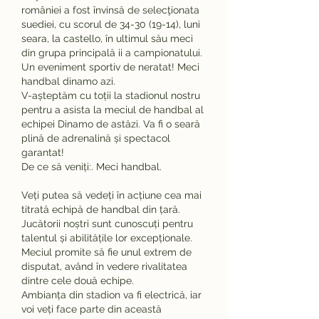
româniei a fost învinsă de selecţionata 
suediei, cu scorul de 34-30 (19-14), luni 
seara, la castello, în ultimul său meci 
din grupa principală ii a campionatului. 
Un eveniment sportiv de neratat! Meci 
handbal dinamo azi.
V-așteptăm cu toții la stadionul nostru 
pentru a asista la meciul de handbal al 
echipei Dinamo de astăzi. Va fi o seară 
plină de adrenalină și spectacol 
garantat!
De ce să veniți:. Meci handbal.
Veți putea să vedeți în acțiune cea mai 
titrată echipă de handbal din țară.
Jucătorii noștri sunt cunoscuți pentru 
talentul și abilitățile lor excepționale.
Meciul promite să fie unul extrem de 
disputat, având în vedere rivalitatea 
dintre cele două echipe.
Ambianța din stadion va fi electrică, iar 
voi veți face parte din această 