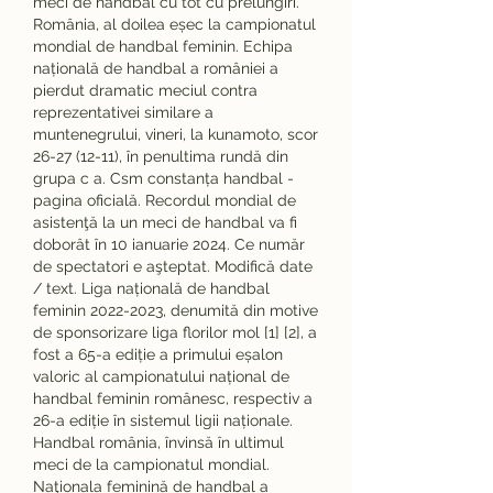
meci de handbal cu tot cu prelungiri. 
România, al doilea eșec la campionatul 
mondial de handbal feminin. Echipa 
națională de handbal a româniei a 
pierdut dramatic meciul contra 
reprezentativei similare a 
muntenegrului, vineri, la kunamoto, scor 
26-27 (12-11), în penultima rundă din 
grupa c a. Csm constanța handbal - 
pagina oficială. Recordul mondial de 
asistenţă la un meci de handbal va fi 
doborât în 10 ianuarie 2024. Ce număr 
de spectatori e aşteptat. Modifică date 
/ text. Liga națională de handbal 
feminin 2022-2023, denumită din motive 
de sponsorizare liga florilor mol [1] [2], a 
fost a 65-a ediție a primului eșalon 
valoric al campionatului național de 
handbal feminin românesc, respectiv a 
26-a ediție în sistemul ligii naționale. 
Handbal românia, învinsă în ultimul 
meci de la campionatul mondial. 
Naţionala feminină de handbal a 