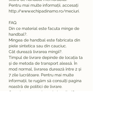
Pentru mai multe informații, accesați 
http://www.echipadinamo.ro/meciuri.
FAQ.
Din ce material este facuta minge de 
handbal?.
Mingea de handbal este fabricata din 
piele sintetica sau din cauciuc.
Cât durează livrarea mingii?.
Timpul de livrare depinde de locația ta 
și de metoda de transport aleasă. În 
mod normal, livrarea durează între 2 și 
7 zile lucrătoare. Pentru mai multe 
informații, te rugăm să consulți pagina 
noastră de politici de livrare.
Ce culoare are minge de handbal?.
Mingea de handbal este de obicei de 
culoare alba, dar poate fi si de alte 
culori, in functie de preferinte.
Poate fi mingea personalizată cu un 
logo sau un nume?.
Da, mingea poate fi personalizată cu un 