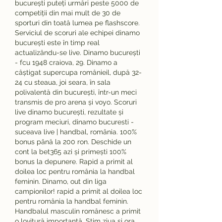
bucurești puteți urmări peste 5000 de 
competiții din mai mult de 30 de 
sporturi din toată lumea pe flashscore. 
Serviciul de scoruri ale echipei dinamo 
bucurești este în timp real 
actualizându-se live. Dinamo bucurești 
- fcu 1948 craiova, 29. Dinamo a 
câștigat supercupa românieil, după 32-
24 cu steaua, joi seara, în sala 
polivalentă din bucurești, într-un meci 
transmis de pro arena și voyo. Scoruri 
live dinamo bucurești, rezultate și 
program meciuri, dinamo bucuresti - 
suceava live | handbal, românia. 100% 
bonus până la 200 ron. Deschide un 
cont la bet365 azi și primești 100% 
bonus la depunere. Rapid a primit al 
doilea loc pentru românia la handbal 
feminin. Dinamo, out din liga 
campionilor! rapid a primit al doilea loc 
pentru românia la handbal feminin. 
Handbalul masculin românesc a primit 
o lovitură importantă. Știm ziua și ora 