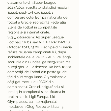
clasamente din Super League 
2023/2024, rezultate, statistici meciuri 
&quot;head-to-head&quot; şi 
comparare cote. Echipa națională de 
fotbal a Greciei reprezintă Federația 
Elenă de Fotbal în competițiile 
regionale și internaționale. 
Slgr_notoracism: All Super League 
Football Clubs say NO TO RACISM! 18 
October 2022, 15:26. 4 echipe din Grecia 
refuză reluarea campionatului, după 
incidentele de la PAOK - AEK. Pe lângă 
scorurile din Bundesliga 2023/2024 mai 
puteți găsi la Flashscore. Ro încă 1000+ 
competiții de Fotbal din peste 90 de 
țări din întreaga lume. Olympiacos a 
câştigat meciul cu PAOK din 
campionatul Greciei, asigurându-și 
locul 3 în campionat și calificarea în 
preliminariile Ligii Europa. Md 
Olympiacos, cu internaționalul 
moldovean Oleg Reabciuk titular și 