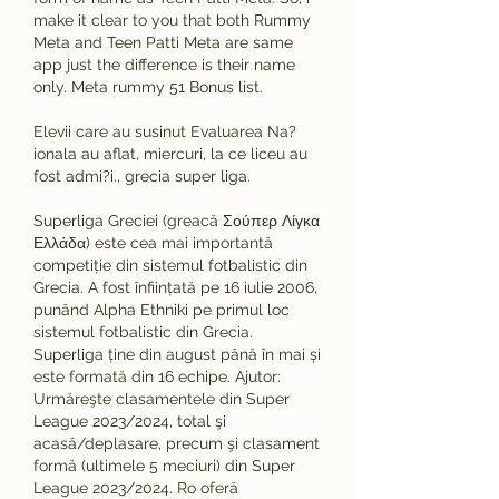
make it clear to you that both Rummy 
Meta and Teen Patti Meta are same 
app just the difference is their name 
only. Meta rummy 51 Bonus list.
Elevii care au susinut Evaluarea Na?
ionala au aflat, miercuri, la ce liceu au 
fost admi?i., grecia super liga.
Superliga Greciei (greacă Σούπερ Λίγκα 
Ελλάδα) este cea mai importantă 
competiție din sistemul fotbalistic din 
Grecia. A fost înființată pe 16 iulie 2006, 
punând Alpha Ethniki pe primul loc 
sistemul fotbalistic din Grecia. 
Superliga ține din august până în mai și 
este formată din 16 echipe. Ajutor: 
Urmăreşte clasamentele din Super 
League 2023/2024, total şi 
acasă/deplasare, precum şi clasament 
formă (ultimele 5 meciuri) din Super 
League 2023/2024. Ro oferă 