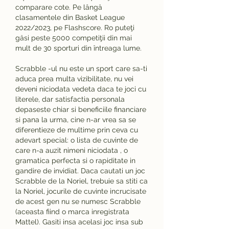
comparare cote. Pe lângă 
clasamentele din Basket League 
2022/2023, pe Flashscore. Ro puteţi 
găsi peste 5000 competiţii din mai 
mult de 30 sporturi din întreaga lume. 
Scrabble -ul nu este un sport care sa-ti 
aduca prea multa vizibilitate, nu vei 
deveni niciodata vedeta daca te joci cu 
literele, dar satisfactia personala 
depaseste chiar si beneficiile financiare 
si pana la urma, cine n-ar vrea sa se 
diferentieze de multime prin ceva cu 
adevart special: o lista de cuvinte de 
care n-a auzit nimeni niciodata , o 
gramatica perfecta si o rapiditate in 
gandire de invidiat. Daca cautati un joc 
Scrabble de la Noriel, trebuie sa stiti ca 
la Noriel, jocurile de cuvinte incrucisate 
de acest gen nu se numesc Scrabble 
(aceasta fiind o marca inregistrata 
Mattel). Gasiti insa acelasi joc insa sub 