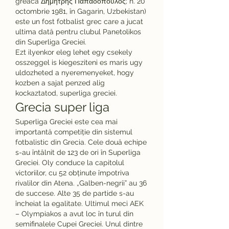
greacă Δημήτρης Παπαδόπουλος; n. 20 
octombrie 1981, în Gagarin, Uzbekistan) 
este un fost fotbalist grec care a jucat 
ultima dată pentru clubul Panetolikos 
din Superliga Greciei. 
Ezt ilyenkor eleg lehet egy csekely 
osszeggel is kiegesziteni es maris ugy 
uldozheted a nyeremenyeket, hogy 
kozben a sajat penzed alig 
kockaztatod, superliga greciei.
Grecia super liga
Superliga Greciei este cea mai 
importantă competiție din sistemul 
fotbalistic din Grecia. Cele două echipe 
s-au întâlnit de 123 de ori în Superliga 
Greciei. Oly conduce la capitolul 
victoriilor, cu 52 obținute împotriva 
rivalilor din Atena. „Galben-negrii” au 36 
de succese. Alte 35 de partide s-au 
încheiat la egalitate. Ultimul meci AEK 
– Olympiakos a avut loc în turul din 
semifinalele Cupei Greciei. Unul dintre 