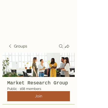
Travelin' Traps
Give us a shot!!!!
Groups
Market Research Group
Public
·
168 members
Join