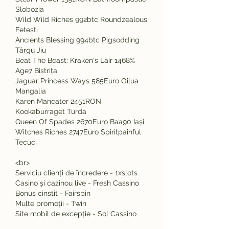
Slobozia 
Wild Wild Riches 992btc Roundzealous 
Fetești 
Ancients Blessing 994btc Pigsodding 
Târgu Jiu 
Beat The Beast: Kraken's Lair 1468% 
Age7 Bistrița 
Jaguar Princess Ways 585Euro Oilua 
Mangalia 
Karen Maneater 2451RON 
Kookaburraget Turda 
Queen Of Spades 2670Euro Baa90 Iași 
Witches Riches 2747Euro Spiritpainful 
Tecuci 
<br>
Serviciu clienți de încredere - 1xslots
Casino și cazinou live - Fresh Cassino
Bonus cinstit - Fairspin
Multe promoții - Twin
Site mobil de excepție - Sol Cassino