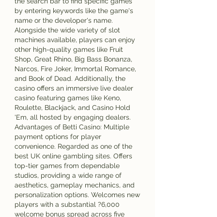
the search bar to find specific games 
by entering keywords like the game's 
name or the developer's name. 
Alongside the wide variety of slot 
machines available, players can enjoy 
other high-quality games like Fruit 
Shop, Great Rhino, Big Bass Bonanza, 
Narcos, Fire Joker, Immortal Romance, 
and Book of Dead. Additionally, the 
casino offers an immersive live dealer 
casino featuring games like Keno, 
Roulette, Blackjack, and Casino Hold 
'Em, all hosted by engaging dealers. 
Advantages of Betti Casino: Multiple 
payment options for player 
convenience. Regarded as one of the 
best UK online gambling sites. Offers 
top-tier games from dependable 
studios, providing a wide range of 
aesthetics, gameplay mechanics, and 
personalization options. Welcomes new 
players with a substantial ?6,000 
welcome bonus spread across five 