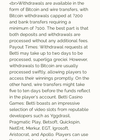
<br>Withdrawals are available in the 
form of Bitcoin and wire transfers, with 
Bitcoin withdrawals capped at ?200 
and bank transfers requiring a 
minimum of ?100. The best part is that 
both deposits and withdrawals are 
processed without any additional fees. 
Payout Times: Withdrawal requests at 
Betti may take up to two days to be 
processed, superliga greciei. However, 
withdrawals to Bitcoin are usually 
processed swiftly, allowing players to 
access their winnings promptly. On the 
other hand, wire transfers might take 
five to ten days before the funds reflect 
in the player's account. Betti Casino 
Games: Betti boasts an impressive 
selection of video slots from reputable 
developers such as Yggdrasil, 
Pragmatic Play, Betsoft, Quickspin, 
NetEnt, Merkur, EGT, Igrosoft, 
Aristocrat, and Apollo. Players can use 