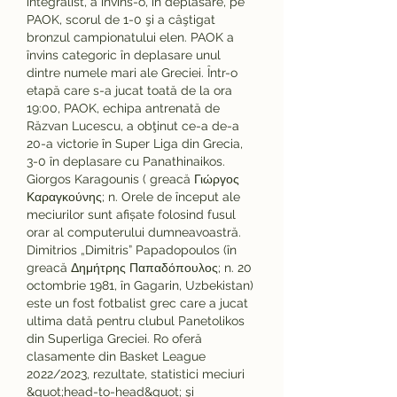
integralist, a învins-o, în deplasare, pe 
PAOK, scorul de 1-0 şi a câştigat 
bronzul campionatului elen. PAOK a 
învins categoric în deplasare unul 
dintre numele mari ale Greciei. Într-o 
etapă care s-a jucat toată de la ora 
19:00, PAOK, echipa antrenată de 
Răzvan Lucescu, a obţinut ce-a de-a 
20-a victorie în Super Liga din Grecia, 
3-0 în deplasare cu Panathinaikos. 
Giorgos Karagounis ( greacă Γιώργος 
Καραγκούνης; n. Orele de început ale 
meciurilor sunt afișate folosind fusul 
orar al computerului dumneavoastră. 
Dimitrios „Dimitris” Papadopoulos (în 
greacă Δημήτρης Παπαδόπουλος; n. 20 
octombrie 1981, în Gagarin, Uzbekistan) 
este un fost fotbalist grec care a jucat 
ultima dată pentru clubul Panetolikos 
din Superliga Greciei. Ro oferă 
clasamente din Basket League 
2022/2023, rezultate, statistici meciuri 
&quot;head-to-head&quot; şi 