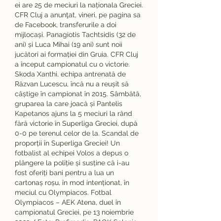
ei are 25 de meciuri la naționala Greciei. 
CFR Cluj a anunţat, vineri, pe pagina sa 
de Facebook, transferurile a doi 
mijlocași. Panagiotis Tachtsidis (32 de 
ani) și Luca Mihai (19 ani) sunt noii 
jucători ai formației din Gruia. CFR Cluj 
a început campionatul cu o victorie. 
Skoda Xanthi, echipa antrenată de 
Răzvan Lucescu, încă nu a reușit să 
câștige în campionat în 2015. Sâmbătă, 
gruparea la care joacă și Pantelis 
Kapetanos ajuns la 5 meciuri la rând 
fără victorie în Superliga Greciei, după 
0-0 pe terenul celor de la. Scandal de 
proporții în Superliga Greciei! Un 
fotbalist al echipei Volos a depus o 
plângere la poliție și susține că i-au 
fost oferiți bani pentru a lua un 
cartonaș roșu, în mod intenționat, în 
meciul cu Olympiacos. Fotbal 
Olympiacos – AEK Atena, duel în 
campionatul Greciei, pe 13 noiembrie 