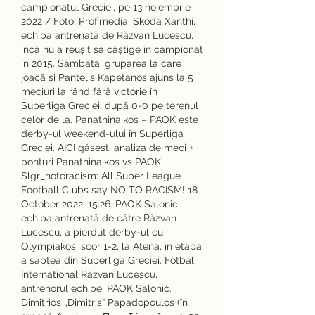
campionatul Greciei, pe 13 noiembrie 
2022 / Foto: Profimedia. Skoda Xanthi, 
echipa antrenată de Răzvan Lucescu, 
încă nu a reușit să câștige în campionat 
în 2015. Sâmbătă, gruparea la care 
joacă și Pantelis Kapetanos ajuns la 5 
meciuri la rând fără victorie în 
Superliga Greciei, după 0-0 pe terenul 
celor de la. Panathinaikos – PAOK este 
derby-ul weekend-ului în Superliga 
Greciei. AICI găsești analiza de meci + 
ponturi Panathinaikos vs PAOK. 
Slgr_notoracism: All Super League 
Football Clubs say NO TO RACISM! 18 
October 2022, 15:26. PAOK Salonic, 
echipa antrenată de către Răzvan 
Lucescu, a pierdut derby-ul cu 
Olympiakos, scor 1-2, la Atena, în etapa 
a șaptea din Superliga Greciei. Fotbal 
International Răzvan Lucescu, 
antrenorul echipei PAOK Salonic. 
Dimitrios „Dimitris” Papadopoulos (în 