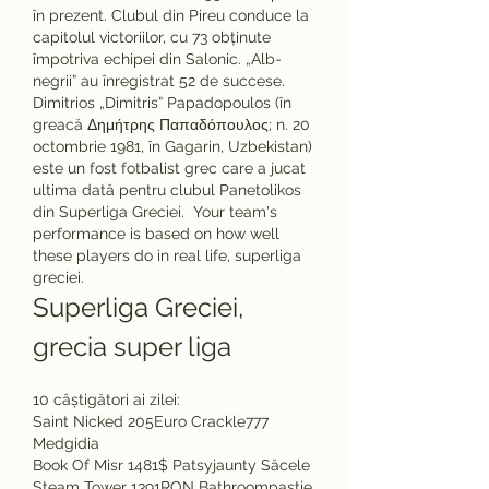
în prezent. Clubul din Pireu conduce la 
capitolul victoriilor, cu 73 obținute 
împotriva echipei din Salonic. „Alb-
negrii” au înregistrat 52 de succese. 
Dimitrios „Dimitris” Papadopoulos (în 
greacă Δημήτρης Παπαδόπουλος; n. 20 
octombrie 1981, în Gagarin, Uzbekistan) 
este un fost fotbalist grec care a jucat 
ultima dată pentru clubul Panetolikos 
din Superliga Greciei.  Your team's 
performance is based on how well 
these players do in real life, superliga 
greciei.
Superliga Greciei, 
grecia super liga
10 câștigători ai zilei:
Saint Nicked 205Euro Crackle777 
Medgidia 
Book Of Misr 1481$ Patsyjaunty Săcele 
Steam Tower 1391RON Bathroompastie 