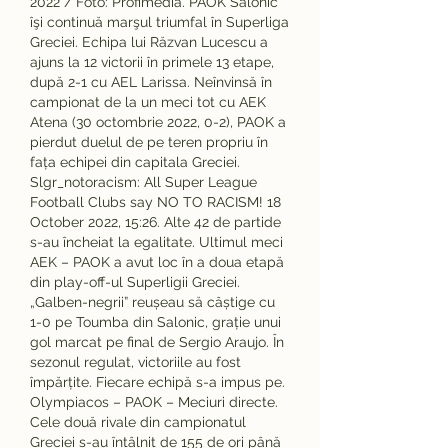
2022 / Foto: Profimedia. PAOK Salonic 
îşi continuă marşul triumfal în Superliga 
Greciei. Echipa lui Răzvan Lucescu a 
ajuns la 12 victorii în primele 13 etape, 
după 2-1 cu AEL Larissa. Neînvinsă în 
campionat de la un meci tot cu AEK 
Atena (30 octombrie 2022, 0-2), PAOK a 
pierdut duelul de pe teren propriu în 
fața echipei din capitala Greciei. 
Slgr_notoracism: All Super League 
Football Clubs say NO TO RACISM! 18 
October 2022, 15:26. Alte 42 de partide 
s-au încheiat la egalitate. Ultimul meci 
AEK – PAOK a avut loc în a doua etapă 
din play-off-ul Superligii Greciei. 
„Galben-negrii” reușeau să câștige cu 
1-0 pe Toumba din Salonic, grație unui 
gol marcat pe final de Sergio Araujo. În 
sezonul regulat, victoriile au fost 
împărțite. Fiecare echipă s-a impus pe. 
Olympiacos – PAOK – Meciuri directe. 
Cele două rivale din campionatul 
Greciei s-au întâlnit de 155 de ori până 