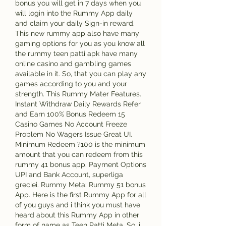
bonus you will get in 7 days when you 
will login into the Rummy App daily 
and claim your daily Sign-in reward. 
This new rummy app also have many 
gaming options for you as you know all 
the rummy teen patti apk have many 
online casino and gambling games 
available in it. So, that you can play any 
games according to you and your 
strength. This Rummy Mater Features. 
Instant Withdraw Daily Rewards Refer 
and Earn 100% Bonus Redeem 15 
Casino Games No Account Freeze 
Problem No Wagers Issue Great UI. 
Minimum Redeem ?100 is the minimum 
amount that you can redeem from this 
rummy 41 bonus app. Payment Options 
UPI and Bank Account, superliga 
greciei. Rummy Meta: Rummy 51 bonus 
App. Here is the first Rummy App for all 
of you guys and i think you must have 
heard about this Rummy App in other 
form of name as Teen Patti Meta. So, i 