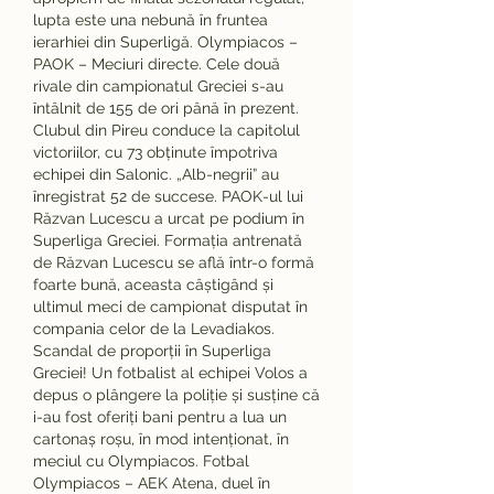
lupta este una nebună în fruntea 
ierarhiei din Superligă. Olympiacos – 
PAOK – Meciuri directe. Cele două 
rivale din campionatul Greciei s-au 
întâlnit de 155 de ori până în prezent. 
Clubul din Pireu conduce la capitolul 
victoriilor, cu 73 obținute împotriva 
echipei din Salonic. „Alb-negrii” au 
înregistrat 52 de succese. PAOK-ul lui 
Răzvan Lucescu a urcat pe podium în 
Superliga Greciei. Formația antrenată 
de Răzvan Lucescu se află într-o formă 
foarte bună, aceasta câștigând și 
ultimul meci de campionat disputat în 
compania celor de la Levadiakos. 
Scandal de proporții în Superliga 
Greciei! Un fotbalist al echipei Volos a 
depus o plângere la poliție și susține că 
i-au fost oferiți bani pentru a lua un 
cartonaș roșu, în mod intenționat, în 
meciul cu Olympiacos. Fotbal 
Olympiacos – AEK Atena, duel în 