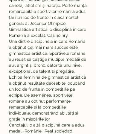
canotaj, atletism și natație. Performanța 
remarcabilă a sportivilor români a adus 
țării un loc de frunte în clasamentul 
general al Jocurilor Olimpice.
Gimnastica artistică, o disciplină în care 
România a excelat. Casino hry.
Una dintre disciplinele în care România 
a obținut cel mai mare succes este 
gimnastica artistică. Sportivele române 
au reușit să câștige multiple medalii de 
aur, argint și bronz, datorită unui nivel 
excepțional de talent și pregătire.
Echipa feminină de gimnastică artistică 
a obținut rezultate deosebite, ocupând 
un loc de frunte în competițiile pe 
echipe. De asemenea, sportivele 
române au obținut performanțe 
remarcabile și la competițiile 
individuale, demonstrând abilități și 
grație în mișcările lor.
Canotajul, o altă disciplină care a adus 
medalii României. Real sociedad.