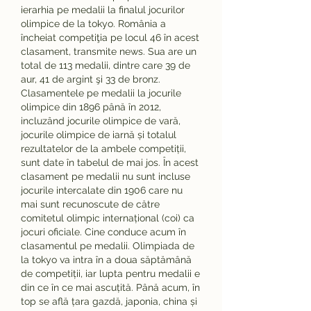
ierarhia pe medalii la finalul jocurilor 
olimpice de la tokyo. România a 
încheiat competiţia pe locul 46 în acest 
clasament, transmite news. Sua are un 
total de 113 medalii, dintre care 39 de 
aur, 41 de argint şi 33 de bronz. 
Clasamentele pe medalii la jocurile 
olimpice din 1896 până în 2012, 
incluzând jocurile olimpice de vară, 
jocurile olimpice de iarnă și totalul 
rezultatelor de la ambele competiții, 
sunt date în tabelul de mai jos. În acest 
clasament pe medalii nu sunt incluse 
jocurile intercalate din 1906 care nu 
mai sunt recunoscute de către 
comitetul olimpic internațional (coi) ca 
jocuri oficiale. Cine conduce acum în 
clasamentul pe medalii. Olimpiada de 
la tokyo va intra în a doua săptămână 
de competiții, iar lupta pentru medalii e 
din ce în ce mai ascuțită. Până acum, în 
top se află țara gazdă, japonia, china și 