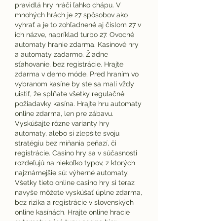
pravidlá hry hráči ľahko chápu. V 
mnohých hrách je 27 spôsobov ako 
vyhrať a je to zohľadnené aj číslom 27 v 
ich názve, napríklad turbo 27. Ovocné 
automaty hranie zdarma. Kasínové hry 
a automaty zadarmo. Žiadne 
sťahovanie, bez registrácie. Hrajte 
zdarma v demo móde. Pred hraním vo 
vybranom kasíne by ste sa mali vždy 
uistiť, že spĺňate všetky regulačné 
požiadavky kasína. Hrajte hru automaty 
online zdarma, len pre zábavu. 
Vyskúšajte rôzne varianty hry 
automaty, alebo si zlepšite svoju 
stratégiu bez míňania peňazí, či 
registrácie. Casino hry sa v súčasnosti 
rozdeľujú na niekoľko typov, z ktorých 
najznámejšie sú: výherné automaty. 
Všetky tieto online casino hry si teraz 
navyše môžete vyskúšať úplne zdarma, 
bez rizika a registrácie v slovenských 
online kasínách. Hrajte online hracie 