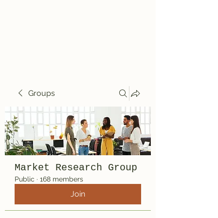
Travelin' Traps
Give us a shot!!!!
Groups
Market Research Group
Public
·
168 members
Join