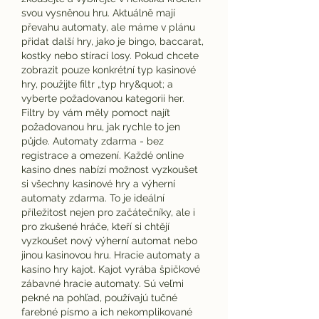
svou vysněnou hru. Aktuálně mají 
převahu automaty, ale máme v plánu 
přidat další hry, jako je bingo, baccarat, 
kostky nebo stírací losy. Pokud chcete 
zobrazit pouze konkrétní typ kasinové 
hry, použijte filtr „typ hry&quot; a 
vyberte požadovanou kategorii her. 
Filtry by vám měly pomoct najít 
požadovanou hru, jak rychle to jen 
půjde. Automaty zdarma - bez 
registrace a omezení. Každé online 
kasino dnes nabízí možnost vyzkoušet 
si všechny kasinové hry a výherní 
automaty zdarma. To je ideální 
příležitost nejen pro začátečníky, ale i 
pro zkušené hráče, kteří si chtějí 
vyzkoušet nový výherní automat nebo 
jinou kasinovou hru. Hracie automaty a 
kasíno hry kajot. Kajot vyrába špičkové 
zábavné hracie automaty. Sú veľmi 
pekné na pohľad, používajú tučné 
farebné písmo a ich nekomplikované 