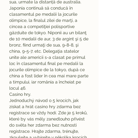
sua, urmate la distanță de australia. 
Japonia continuă să conducă în 
clasamentul pe medalii la jocurile 
olimpice, la finalul zilei de marţi, a 
cincea a competiţiei polisportive 
găzduite de tokyo. Niponii au un bilanţ 
de 10 medalii de aur, 3 de argint şi 5 de 
bronz, fiind urmaţi de sua, 9-8-8, şi 
china, 9-5-7, etc. Delegaţia statelor 
unite ale americii s-a clasat pe primul 
loc în clasamentul final pe medalii la 
jocurile olimpice de la tokyo, după ce 
china a fost lider în cea mai mare parte 
a timpului, iar românia a încheiat pe 
locul 46. 
Casino hry.
Jednoduchý návod o 5 krocích, jak 
získat a hrát casino hry zdarma bez 
registrace se vždy hodí. Zde je 5 kroků, 
které by vás měly zanedlouho přivést 
do světa her zdarma bez nutnosti 
registrace. Hrajte zdarma, trénujte, 
zkoušejte a vybírejte v několika krocích 