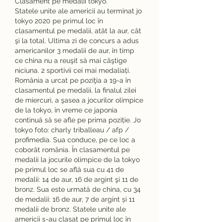
Clasament pe medalii tokyo.
Statele unite ale americii au terminat jo 
tokyo 2020 pe primul loc în 
clasamentul pe medalii, atât la aur, cât 
şi la total. Ultima zi de concurs a adus 
americanilor 3 medalii de aur, în timp 
ce china nu a reuşit să mai câştige 
niciuna. 2 sportivii cei mai medaliați. 
România a urcat pe poziţia a 19-a în 
clasamentul pe medalii, la finalul zilei 
de miercuri, a şasea a jocurilor olimpice 
de la tokyo, în vreme ce japonia 
continuă să se afle pe prima poziție. Jo 
tokyo foto: charly triballeau / afp / 
profimedia. Sua conduce, pe ce loc a 
coborât românia. În clasamentul pe 
medalii la jocurile olimpice de la tokyo 
pe primul loc se află sua cu 41 de 
medalii: 14 de aur, 16 de argint şi 11 de 
bronz. Sua este urmată de china, cu 34 
de medalii: 16 de aur, 7 de argint și 11 
medalii de bronz. Statele unite ale 
americii s-au clasat pe primul loc în 