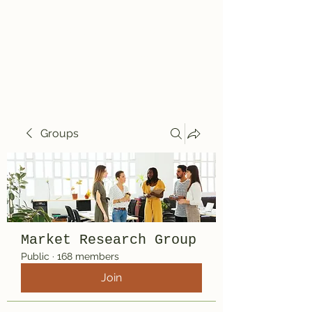
Travelin' Traps
Give us a shot!!!!
Groups
Market Research Group
Public
·
168 members
Join