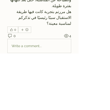
بفترة طويلة.
هل مررتم بتجربة كانت فيها طريقة 
الاستقبال سببًا رئيسيًا في تذكركم 
لمناسبة معينة؟
0
0
4
Write a comment...
About
Welcome to the group! You can
connect with other members, ge
...
Read more
Members
Anhtu6b123
Follow
Anhtu6b123