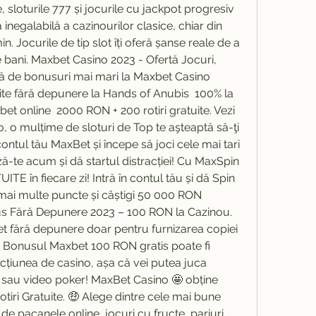
 sloturile 777 și jocurile cu jackpot progresiv 
 inegalabilă a cazinourilor clasice, chiar din 
. Jocurile de tip slot îți oferă șanse reale de a 
bani. Maxbet Casino 2023 - Ofertă Jocuri, 
ită de bonusuri mai mari la Maxbet Casino 
uite fără depunere la Hands of Anubis ️ 100% la 
 online ️ 2000 RON + 200 rotiri gratuite. Vezi 
o, o mulțime de sloturi de Top te aşteaptă să-ţi 
contul tău MaxBet și începe să joci cele mai tari 
ă-te acum și dă startul distracției! Cu MaxSpin 
TE în fiecare zi! Intră în contul tău și dă Spin 
mai multe puncte și câștigi 50 000 RON 
Fără Depunere 2023 – 100 RON la Cazinou. 
 fără depunere doar pentru furnizarea copiei 
. Bonusul Maxbet 100 RON gratis poate fi 
secțiunea de casino, așa că vei putea juca 
tă sau video poker! MaxBet Casino 🤩 obține 
iri Gratuite. 🤑 Alege dintre cele mai bune 
 de pacanele online, jocuri cu fructe, pariuri 