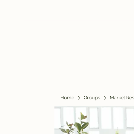
travelintraps@gmail.com
607-425-8393
Travelin' Traps
Give us a shot!!!!
Home
Groups
Market Re