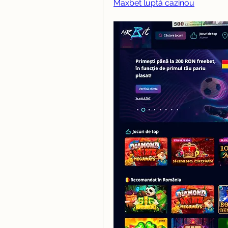
Maxbet luptă cazinou