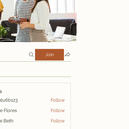
Join
s
htu6b123
Follow
123
e Flores
Follow
ze Beth
Follow