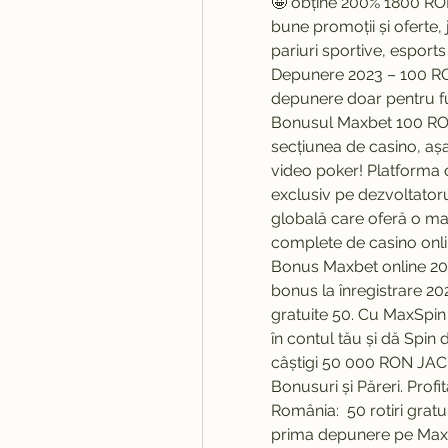
🤩 obține 200% 1800 RON 
bune promoții și oferte, 
pariuri sportive, esport
Depunere 2023 – 100 RO
depunere doar pentru fur
Bonusul Maxbet 100 RON g
secțiunea de casino, așa 
video poker! Platforma c
exclusiv pe dezvoltatoru
globală care oferă o mare
complete de casino onli
Bonus Maxbet online 202
bonus la înregistrare 20
gratuite 50. Cu MaxSpin 
în contul tău și dă Spin
câștigi 50 000 RON JACK
Bonusuri și Păreri. Prof
România: ️ 50 rotiri grat
prima depunere pe Maxbet