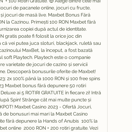
 + 100 Rotiri Gratuite. 🤑 Alege dintre cele mai 
jocuri de pacanele online, jocuri cu fructe, 
s și jocuri de masă live. Maxbet Bonus Fără 
N la Cazinou. Primești 100 RON Maxbet fără 
nizarea copiei după actul de identitate. 
ratis poate fi folosit la orice joc din 
că vei putea juca sloturi, blackjack, ruletă sau 
azinoului MaxBet, la început, a fost bazată 
l soft Playtech. Playtech este o companie 
 varietate de jocuri de cazino și servicii 
ne. Descoperă bonusurile oferite de Maxbet! 
3: 2x 100% până la 1000 RON și 100 free spins 
23 Maxbet bonus fără depunere 50 rotiri 
Deluxe ai 5 ROTIRI GRATUITE în fiecare zi! Intră 
 după Spin! Strânge cât mai multe puncte și 
POT! Maxbet Casino 2023 - Ofertă Jocuri, 
ită de bonusuri mai mari la Maxbet Casino 
uite fără depunere la Hands of Anubis ️ 100% la 
 online ️ 2000 RON + 200 rotiri gratuite. Vezi 