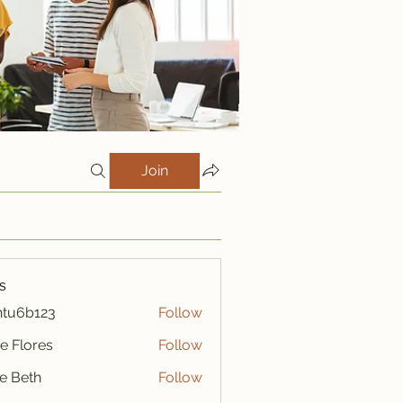
Join
s
htu6b123
Follow
123
e Flores
Follow
ze Beth
Follow