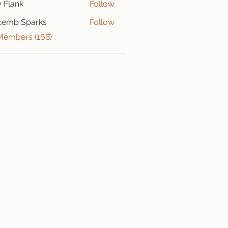
ly Flank
Follow
cemb Sparks
Follow
 Members (168)