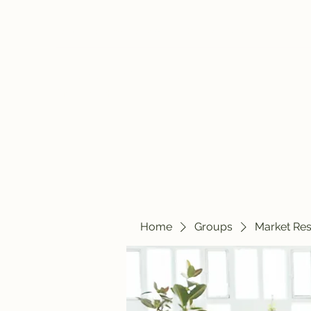
travelintraps@gmail.com
607-425-8393
Travelin' Traps
Give us a shot!!!!
Home
Groups
Market Re