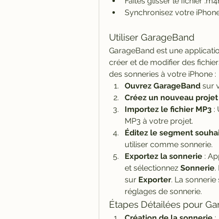
Faites glisser le fichier .m
Synchronisez votre iPhone
Utiliser GarageBand
GarageBand est une application
créer et de modifier des fichier
des sonneries à votre iPhone :
Ouvrez GarageBand
 sur 
Créez un nouveau projet
Importez le fichier MP3
 :
MP3 à votre projet.
Éditez le segment souha
utiliser comme sonnerie.
Exportez la sonnerie
 : A
et sélectionnez 
Sonnerie
.
sur 
Exporter
. La sonneri
réglages de sonnerie.
Étapes Détailées pour G
Création de la sonnerie
 :