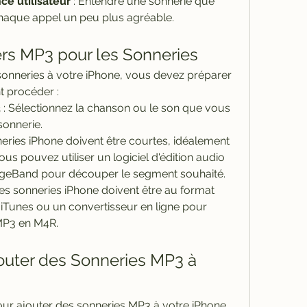
ce utilisateur
 : Entendre une sonnerie que 
haque appel un peu plus agréable.
iers MP3 pour les Sonneries
sonneries à votre iPhone, vous devez préparer 
t procéder :
3
 : Sélectionnez la chanson ou le son que vous 
sonnerie.
neries iPhone doivent être courtes, idéalement 
us pouvez utiliser un logiciel d'édition audio 
eBand pour découper le segment souhaité.
 : Les sonneries iPhone doivent être au format 
 iTunes ou un convertisseur en ligne pour 
 MP3 en M4R.
outer des Sonneries MP3 à 
our ajouter des sonneries MP3 à votre iPhone. 