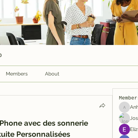
p
Members
About
Member
An
Anhtu6b
Jos
iPhone avec des sonnerie 
Eli
uite Personnalisées