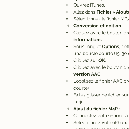
Ouvrez iTunes.
Allez dans 
Fichier > Ajout
Sélectionnez le fichier MP3
Conversion et édition
 :
Cliquez avec le bouton dro
informations
.
Sous l'onglet 
Options
, dé
une boucle courte (15-30 
Cliquez sur 
OK
.
Cliquez avec le bouton dro
version AAC
.
Localisez le fichier AAC cr
courte).
Faites glisser ce fichier s
.m4r.
Ajout du fichier M4R
 :
Connectez votre iPhone à l
Sélectionnez votre iPhone