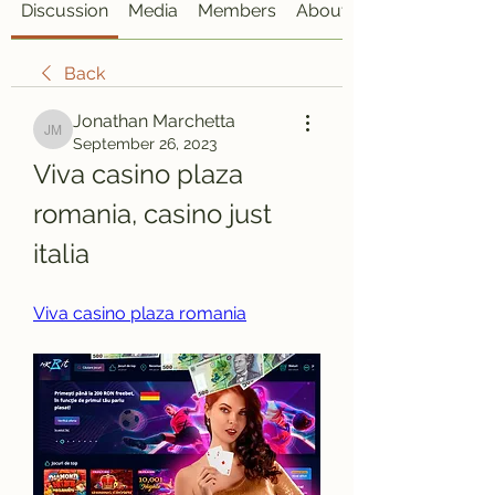
Discussion
Media
Members
About
Back
Jonathan Marchetta
Jonathan Marchetta
September 26, 2023
Viva casino plaza 
romania, casino just 
italia
Viva casino plaza romania