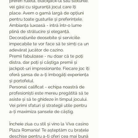
preferi ruleta, blackjack-ul sau sloturile, 
vei găsi cu siguranță jocul care îți 
place. Avem o gamă largă de opțiuni 
pentru toate gusturile și preferințele.
Ambianța luxoasă - intră într-o lume 
plină de strălucire și eleganță. 
Decorațiunile deosebite și serviciile 
impecabile te vor face să te simți ca un 
adevărat jucător de cazino.
Premii fabuloase - nu doar că te poți 
distra, dar poți și câștiga premii și 
jackpot-uri impresionante. Fiecare joc îți 
oferă șansa de a-ți îmbogăți experiența 
și portofelul.
Personal calificat - echipa noastră de 
profesioniști este mereu pregătită să te 
asiste și să te ghideze în timpul jocului. 
Vei primi sfaturi și strategii utile pentru 
a-ți maximiza șansele de câștig.
Încheie ziua cu stil și vino la Viva casino 
Plaza Romania! Te așteptăm cu brațele 
deschise pentru a-ți oferi cea mai bună 