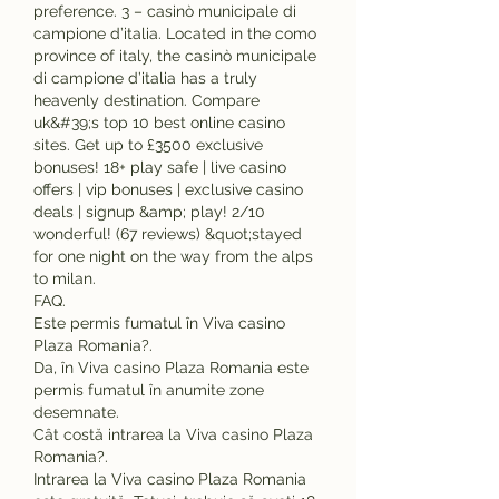
preference. 3 – casinò municipale di 
campione d’italia. Located in the como 
province of italy, the casinò municipale 
di campione d’italia has a truly 
heavenly destination. Compare 
uk&#39;s top 10 best online casino 
sites. Get up to £3500 exclusive 
bonuses! 18+ play safe | live casino 
offers | vip bonuses | exclusive casino 
deals | signup &amp; play! 2/10 
wonderful! (67 reviews) &quot;stayed 
for one night on the way from the alps 
to milan. 
FAQ.
Este permis fumatul în Viva casino 
Plaza Romania?.
Da, în Viva casino Plaza Romania este 
permis fumatul în anumite zone 
desemnate.
Cât costă intrarea la Viva casino Plaza 
Romania?.
Intrarea la Viva casino Plaza Romania 