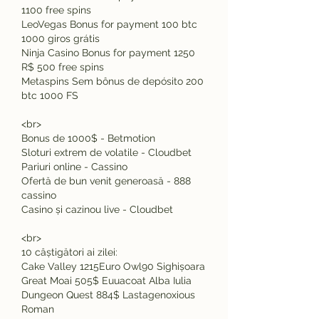
1100 free spins
LeoVegas Bonus for payment 100 btc 
1000 giros grátis
Ninja Casino Bonus for payment 1250 
R$ 500 free spins
Metaspins Sem bônus de depósito 200 
btc 1000 FS
<br>
Bonus de 1000$ - Betmotion
Sloturi extrem de volatile - Cloudbet
Pariuri online - Cassino
Ofertă de bun venit generoasă - 888 
cassino
Casino și cazinou live - Cloudbet
<br>
10 câștigători ai zilei:
Cake Valley 1215Euro Owl90 Sighișoara 
Great Moai 505$ Euuacoat Alba Iulia 
Dungeon Quest 884$ Lastagenoxious 
Roman 