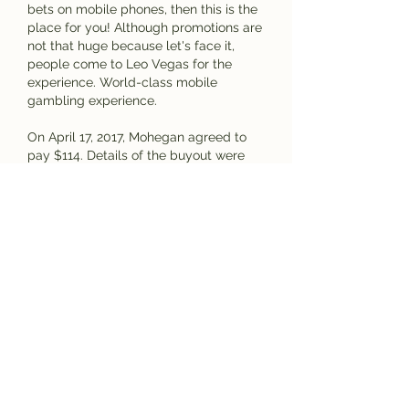
bets on mobile phones, then this is the 
place for you! Although promotions are 
not that huge because let's face it, 
people come to Leo Vegas for the 
experience. World-class mobile 
gambling experience.
On April 17, 2017, Mohegan agreed to 
pay $114. Details of the buyout were 
included in the 2020 lawsuit as the 
Mohegan casino operators sought to 
pause payments to Barnett's company 
during the pandemic, which had 
temporarily shut down the casino. The 
two sides settled the lawsuit in August 
2020, hyundai cluj. The terms were not 
disclosed. Barnett's proposal to bring 
on R&S Strategy Group was 
controversial from the start. 
Documentation and audio from a 2016 
meeting of the Cowlitz Tribal Gaming 
Authority make plain that members 