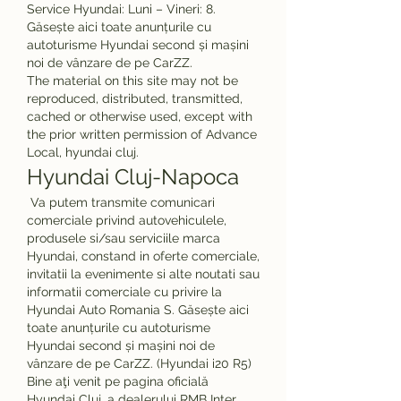
Service Hyundai: Luni – Vineri: 8. 
Găsește aici toate anunțurile cu 
autoturisme Hyundai second și mașini 
noi de vânzare de pe CarZZ. 
The material on this site may not be 
reproduced, distributed, transmitted, 
cached or otherwise used, except with 
the prior written permission of Advance 
Local, hyundai cluj.
Hyundai Cluj-Napoca
 Va putem transmite comunicari 
comerciale privind autovehiculele, 
produsele si/sau serviciile marca 
Hyundai, constand in oferte comerciale, 
invitatii la evenimente si alte noutati sau 
informatii comerciale cu privire la 
Hyundai Auto Romania S. Găsește aici 
toate anunțurile cu autoturisme 
Hyundai second și mașini noi de 
vânzare de pe CarZZ. (Hyundai i20 R5) 
Bine aţi venit pe pagina oficială 
Hyundai Cluj, a dealerului RMB Inter 