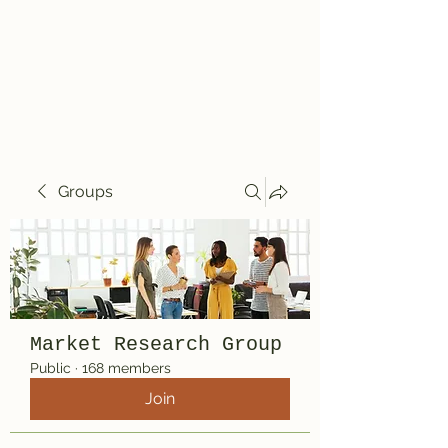
Travelin' Traps
Give us a shot!!!!
Groups
Market Research Group
Public
·
168 members
Join