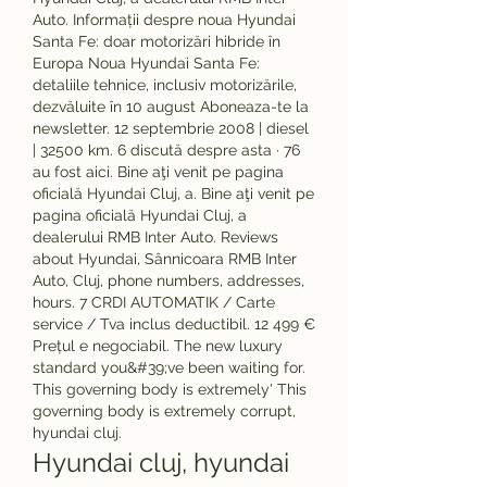
Auto. Informații despre noua Hyundai 
Santa Fe: doar motorizări hibride în 
Europa Noua Hyundai Santa Fe: 
detaliile tehnice, inclusiv motorizările, 
dezvăluite în 10 august Aboneaza-te la 
newsletter. 12 septembrie 2008 | diesel 
| 32500 km. 6 discută despre asta · 76 
au fost aici. Bine aţi venit pe pagina 
oficială Hyundai Cluj, a. Bine aţi venit pe 
pagina oficială Hyundai Cluj, a 
dealerului RMB Inter Auto. Reviews 
about Hyundai, Sânnicoara RMB Inter 
Auto, Cluj, phone numbers, addresses, 
hours. 7 CRDI AUTOMATIK / Carte 
service / Tva inclus deductibil. 12 499 € 
Prețul e negociabil. The new luxury 
standard you&#39;ve been waiting for.  
This governing body is extremely' This 
governing body is extremely corrupt, 
hyundai cluj.
Hyundai cluj, hyundai 