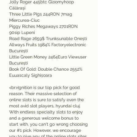
Jolly Roger 445btc Gloomyhoop 
Călărași 
Three Little Pigs 244RON 7mag 
Miercurea-Ciuc 
Piggy Riches Megaways 2701RON 
90sip Lupeni 
Road Rage 2659$ Trunksunable Onești 
Allways Fruits 1984% Factoryelectronic 
București 
Little Green Money 2464Euro Viewuser 
București 
Book Of Gold: Double Chance 2552% 
Euuascaly Sighișoara 
<br>Ignition is our top pick for good 
reason. Their massive selection of 
online slots is sure to satisfy even the 
most avid slot players, hyundai cluj. 
With endless specialty slots to enjoy 
and a generous welcome bonus to 
start with, you can't go wrong choosing 
our #1 pick. However, we encourage 
you to give any of the online slots sites 