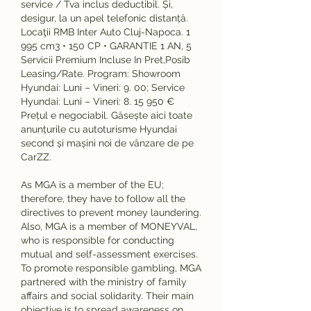
service / Tva inclus deductibil. Și, 
desigur, la un apel telefonic distanță. 
Locaţii RMB Inter Auto Cluj-Napoca. 1 
995 cm3 • 150 CP • GARANTIE 1 AN, 5 
Servicii Premium Incluse In Pret,Posib 
Leasing/Rate. Program: Showroom 
Hyundai: Luni – Vineri: 9. 00; Service 
Hyundai: Luni – Vineri: 8. 15 950 € 
Prețul e negociabil. Găsește aici toate 
anunțurile cu autoturisme Hyundai 
second și mașini noi de vânzare de pe 
CarZZ. 
As MGA is a member of the EU; 
therefore, they have to follow all the 
directives to prevent money laundering. 
Also, MGA is a member of MONEYVAL, 
who is responsible for conducting 
mutual and self-assessment exercises. 
To promote responsible gambling, MGA 
partnered with the ministry of family 
affairs and social solidarity. Their main 
objective is to spread awareness on 