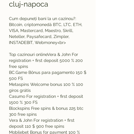
cluj-napoca
Cum depuneți bani la un cazinou?: 
Bitcoin, criptomonedă BTC, LTC, ETH, 
VISA, Mastercard, Maestro, Skrill, 
Neteller, Paysafecard, Zimpler, 
INSTADEBIT, Webmoney<br>
Top cazinouri onlineVera & John For 
registration + first deposit 5000 % 200 
free spins
BC.Game Bônus para pagamento 150 $ 
500 FS
Metaspins Welcome bonus 100 % 100 
giros grátis
Casumo For registration + first deposit 
1500 % 300 FS
Blockspins Free spins & bonus 225 btc 
300 free spins
Vera & John For registration + first 
deposit 110 $ 900 free spins
Mobilebet Bonus for payment 100 % 