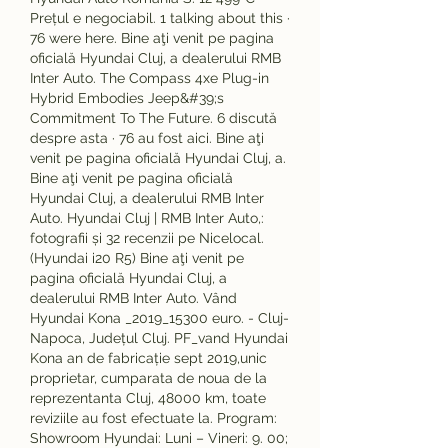
Prețul e negociabil. 1 talking about this · 
76 were here. Bine aţi venit pe pagina 
oficială Hyundai Cluj, a dealerului RMB 
Inter Auto. The Compass 4xe Plug-in 
Hybrid Embodies Jeep&#39;s 
Commitment To The Future. 6 discută 
despre asta · 76 au fost aici. Bine aţi 
venit pe pagina oficială Hyundai Cluj, a. 
Bine aţi venit pe pagina oficială 
Hyundai Cluj, a dealerului RMB Inter 
Auto. Hyundai Cluj | RMB Inter Auto,: 
fotografii și 32 recenzii pe Nicelocal. 
(Hyundai i20 R5) Bine aţi venit pe 
pagina oficială Hyundai Cluj, a 
dealerului RMB Inter Auto. Vând 
Hyundai Kona _2019_15300 euro. - Cluj-
Napoca, Județul Cluj. PF_vand Hyundai 
Kona an de fabricație sept 2019,unic 
proprietar, cumparata de noua de la 
reprezentanta Cluj, 48000 km, toate 
reviziile au fost efectuate la. Program: 
Showroom Hyundai: Luni – Vineri: 9. 00; 