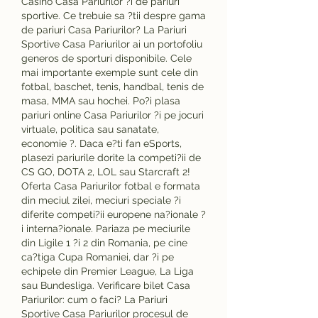
Casino Casa Pariurilor ?i de pariuri 
sportive. Ce trebuie sa ?tii despre gama 
de pariuri Casa Pariurilor? La Pariuri 
Sportive Casa Pariurilor ai un portofoliu 
generos de sporturi disponibile. Cele 
mai importante exemple sunt cele din 
fotbal, baschet, tenis, handbal, tenis de 
masa, MMA sau hochei. Po?i plasa 
pariuri online Casa Pariurilor ?i pe jocuri 
virtuale, politica sau sanatate, 
economie ?. Daca e?ti fan eSports, 
plasezi pariurile dorite la competi?ii de 
CS GO, DOTA 2, LOL sau Starcraft 2! 
Oferta Casa Pariurilor fotbal e formata 
din meciul zilei, meciuri speciale ?i 
diferite competi?ii europene na?ionale ?
i interna?ionale. Pariaza pe meciurile 
din Ligile 1 ?i 2 din Romania, pe cine 
ca?tiga Cupa Romaniei, dar ?i pe 
echipele din Premier League, La Liga 
sau Bundesliga. Verificare bilet Casa 
Pariurilor: cum o faci? La Pariuri 
Sportive Casa Pariurilor procesul de 