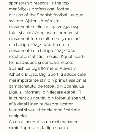
sponsorship reasons, is the top 
men&#39;s professional football 
division of the Spanish football league 
system. Ajutor: Urmăreşte 
clasamentele din LaLiga 2023/2024, 
total şi acasă/deplasare, precum şi 
clasament formă (ultimele 5 meciuri) 
din LaLiga 2023/2024. Ro oferă 
clasamente din LaLiga 2023/2024, 
rezultate, statistici meciuri &quot;head-
to-head&quot; şi comparare cote. 
Spanish La Liga (Primera) Alavés v 
Athletic Bilbao. Digi Sport îți aduce cele 
mai importante știri din primul eșalon al 
campionatului de fotbal din Spania, La 
Liga, și informații din fiecare etapă. Fii 
la curent cu noutăți din fotbalul spaniol, 
află detalii inedite despre jucătorii 
faimoși și vezi ultimele modificări ale 
echipelor. 
Aa ca a inceput sa nu mai manance 
nimic ?apte zile., la liga spania.