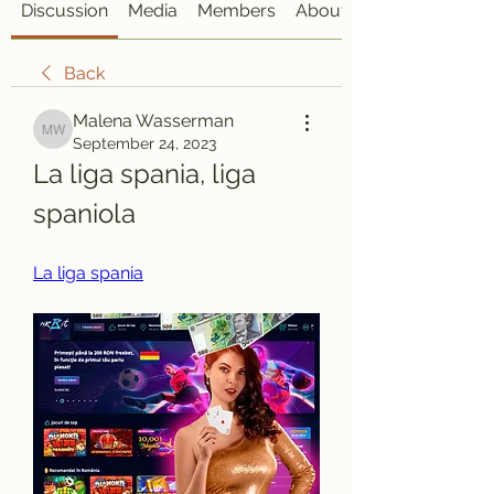
Discussion
Media
Members
About
Back
Malena Wasserman
Malena Wasserman
September 24, 2023
La liga spania, liga 
spaniola
La liga spania