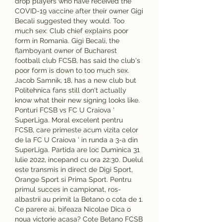
drop players who have received the 
COVID-19 vaccine after their owner Gigi 
Becali suggested they would. Too 
much sex: Club chief explains poor 
form in Romania. Gigi Becali, the 
flamboyant owner of Bucharest 
football club FCSB, has said the club's 
poor form is down to too much sex. 
Jacob Samnik, 18, has a new club but 
Politehnica fans still don't actually 
know what their new signing looks like. 
Ponturi FCSB vs FC U Craiova ' 
SuperLiga. Moral excelent pentru 
FCSB, care primeste acum vizita celor 
de la FC U Craiova ' in runda a 3-a din 
SuperLiga. Partida are loc Duminica 31 
Iulie 2022, incepand cu ora 22:30. Duelul 
este transmis in direct de Digi Sport, 
Orange Sport si Prima Sport. Pentru 
primul succes in campionat, ros-
albastrii au primit la Betano o cota de 1. 
Ce parere ai, bifeaza Nicolae Dica o 
noua victorie acasa? Cote Betano FCSB 