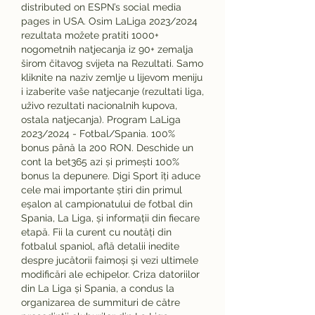
distributed on ESPN’s social media 
pages in USA. Osim LaLiga 2023/2024 
rezultata možete pratiti 1000+ 
nogometnih natjecanja iz 90+ zemalja 
širom čitavog svijeta na Rezultati. Samo 
kliknite na naziv zemlje u lijevom meniju 
i izaberite vaše natjecanje (rezultati liga, 
uživo rezultati nacionalnih kupova, 
ostala natjecanja). Program LaLiga 
2023/2024 - Fotbal/Spania. 100% 
bonus până la 200 RON. Deschide un 
cont la bet365 azi și primești 100% 
bonus la depunere. Digi Sport îți aduce 
cele mai importante știri din primul 
eșalon al campionatului de fotbal din 
Spania, La Liga, și informații din fiecare 
etapă. Fii la curent cu noutăți din 
fotbalul spaniol, află detalii inedite 
despre jucătorii faimoși și vezi ultimele 
modificări ale echipelor. Criza datoriilor 
din La Liga și Spania, a condus la 
organizarea de summituri de către 