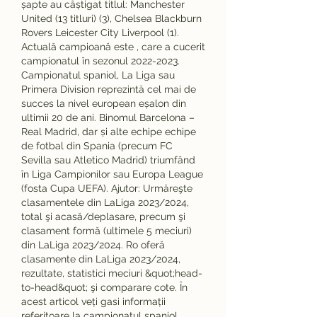
șapte au câștigat titlul: Manchester 
United (13 titluri) (3), Chelsea Blackburn 
Rovers Leicester City Liverpool (1). 
Actuală campioană este , care a cucerit 
campionatul în sezonul 2022-2023. 
Campionatul spaniol, La Liga sau 
Primera Division reprezintă cel mai de 
succes la nivel european eșalon din 
ultimii 20 de ani. Binomul Barcelona – 
Real Madrid, dar și alte echipe echipe 
de fotbal din Spania (precum FC 
Sevilla sau Atletico Madrid) triumfând 
în Liga Campionilor sau Europa League 
(fosta Cupa UEFA). Ajutor: Urmăreşte 
clasamentele din LaLiga 2023/2024, 
total şi acasă/deplasare, precum şi 
clasament formă (ultimele 5 meciuri) 
din LaLiga 2023/2024. Ro oferă 
clasamente din LaLiga 2023/2024, 
rezultate, statistici meciuri &quot;head-
to-head&quot; şi comparare cote. În 
acest articol veți gasi informații 
referitoare la campionatul spaniol 