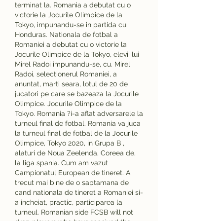
terminat la. Romania a debutat cu o 
victorie la Jocurile Olimpice de la 
Tokyo, impunandu-se in partida cu 
Honduras. Nationala de fotbal a 
Romaniei a debutat cu o victorie la 
Jocurile Olimpice de la Tokyo, elevii lui 
Mirel Radoi impunandu-se, cu. Mirel 
Radoi, selectionerul Romaniei, a 
anuntat, marti seara, lotul de 20 de 
jucatori pe care se bazeaza la Jocurile 
Olimpice. Jocurile Olimpice de la 
Tokyo. Romania ?i-a aflat adversarele la 
turneul final de fotbal. Romania va juca 
la turneul final de fotbal de la Jocurile 
Olimpice, Tokyo 2020, in Grupa B , 
alaturi de Noua Zeelenda, Coreea de, 
la liga spania. Cum am vazut 
Campionatul European de tineret. A 
trecut mai bine de o saptamana de 
cand nationala de tineret a Romaniei si-
a incheiat, practic, participarea la 
turneul. Romanian side FCSB will not 