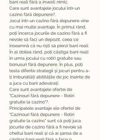
bani reali fără a investi nimic.
Care sunt avantajele jocului într-un 
cazino fără depunere?.
Jocul într-un cazino fără depunere vine 
cu mai multe avantaje. În primul rând, 
poți încerca jocurile de cazino fără a fi 
nevoie să faci un depozit, ceea ce 
înseamnă că nu riști să pierzi bani reali. 
În al doilea rând, poți câștiga bani reali 
în urma jocului cu rotiri gratuite sau 
bonusuri fără depunere. În plus, poți 
testa diferite strategii și jocuri pentru a-
ți îmbunătăți abilitățile de joc înainte de 
a juca cu bani adevărați.
Care sunt avantajele ofertei de 
"Cazinouri fără depunere - Rotiri 
gratuite la cazino"?.
Principalele avantaje ale ofertei de 
"Cazinouri fără depunere - Rotiri 
gratuite la cazino" sunt că poți juca 
jocurile de cazino fără a fi nevoie să 
cheltui bani reali și că ai șansa de a 
câștiga bani reali fără a face o 