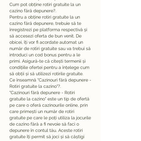
Cum pot obține rotiri gratuite la un 
cazino fără depunere?.
Pentru a obține rotiri gratuite la un 
cazino fără depunere, trebuie să te 
înregistrezi pe platforma respectivă și 
să accesezi oferta de bun venit. De 
obicei, îți vor fi acordate automat un 
număr de rotiri gratuite sau va trebui să 
introduci un cod bonus pentru a le 
primi. Asigură-te că citești termenii și 
condițiile ofertei pentru a înțelege cum 
să obții și să utilizezi rotirile gratuite.
Ce înseamnă "Cazinouri fără depunere - 
Rotiri gratuite la cazino"?.
"Cazinouri fără depunere - Rotiri 
gratuite la cazino" este un tip de ofertă 
pe care o oferă cazinourile online, prin 
care primești un număr de rotiri 
gratuite pe care le poți utiliza la jocurile 
de cazino fără a fi nevoie să faci o 
depunere în contul tău. Aceste rotiri 
gratuite îți permit să joci și să câștigi 