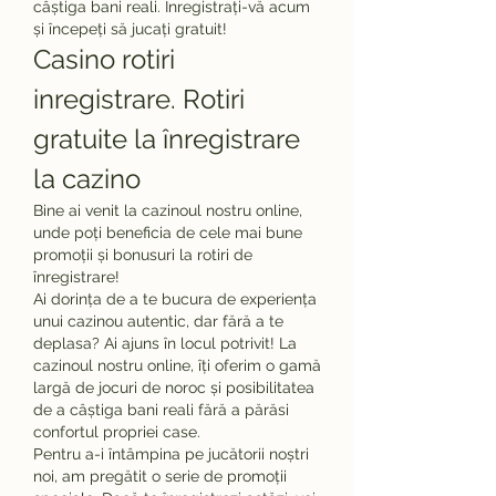
câștiga bani reali. Înregistrați-vă acum 
și începeți să jucați gratuit!
Casino rotiri 
inregistrare. Rotiri 
gratuite la înregistrare 
la cazino
Bine ai venit la cazinoul nostru online, 
unde poți beneficia de cele mai bune 
promoții și bonusuri la rotiri de 
înregistrare!
Ai dorința de a te bucura de experiența 
unui cazinou autentic, dar fără a te 
deplasa? Ai ajuns în locul potrivit! La 
cazinoul nostru online, îți oferim o gamă 
largă de jocuri de noroc și posibilitatea 
de a câștiga bani reali fără a părăsi 
confortul propriei case.
Pentru a-i întâmpina pe jucătorii noștri 
noi, am pregătit o serie de promoții 