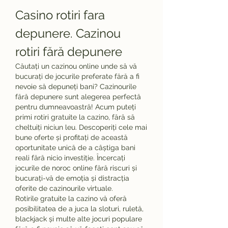
Casino rotiri fara 
depunere. Cazinou 
rotiri fără depunere
Căutați un cazinou online unde să vă 
bucurați de jocurile preferate fără a fi 
nevoie să depuneți bani? Cazinourile 
fără depunere sunt alegerea perfectă 
pentru dumneavoastră! Acum puteți 
primi rotiri gratuite la cazino, fără să 
cheltuiți niciun leu. Descoperiți cele mai 
bune oferte și profitați de această 
oportunitate unică de a câștiga bani 
reali fără nicio investiție. Încercați 
jocurile de noroc online fără riscuri și 
bucurați-vă de emoția și distracția 
oferite de cazinourile virtuale.
Rotirile gratuite la cazino vă oferă 
posibilitatea de a juca la sloturi, ruletă, 
blackjack și multe alte jocuri populare 