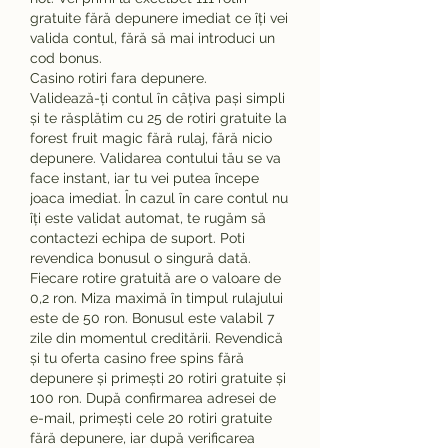
gratuite fără depunere imediat ce îți vei 
valida contul, fără să mai introduci un 
cod bonus. 
Casino rotiri fara depunere.
Validează-ți contul în câțiva pași simpli 
și te răsplătim cu 25 de rotiri gratuite la 
forest fruit magic fără rulaj, fără nicio 
depunere. Validarea contului tău se va 
face instant, iar tu vei putea începe 
joaca imediat. În cazul în care contul nu 
îți este validat automat, te rugăm să 
contactezi echipa de suport. Poti 
revendica bonusul o singură dată. 
Fiecare rotire gratuită are o valoare de 
0,2 ron. Miza maximă în timpul rulajului 
este de 50 ron. Bonusul este valabil 7 
zile din momentul creditării. Revendică 
și tu oferta casino free spins fără 
depunere și primești 20 rotiri gratuite și 
100 ron. După confirmarea adresei de 
e-mail, primești cele 20 rotiri gratuite 
fără depunere, iar după verificarea 