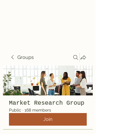
Travelin' Traps
Give us a shot!!!!
Groups
Market Research Group
Public
·
168 members
Join