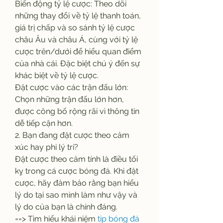
Biến động tỷ lệ cược: Theo dõi 
những thay đổi về tỷ lệ thanh toán, 
giá trị chấp và so sánh tỷ lệ cược 
châu Âu và châu Á, cùng với tỷ lệ 
cược trên/dưới để hiểu quan điểm 
của nhà cái. Đặc biệt chú ý đến sự 
khác biệt về tỷ lệ cược.
Đặt cược vào các trận đấu lớn: 
Chọn những trận đấu lớn hơn, 
được công bố rộng rãi vì thông tin 
dễ tiếp cận hơn.
2. Bạn đang đặt cược theo cảm 
xúc hay phi lý trí?
Đặt cược theo cảm tính là điều tối 
kỵ trong cá cược bóng đá. Khi đặt 
cược, hãy đảm bảo rằng bạn hiểu 
lý do tại sao mình làm như vậy và 
lý do của bạn là chính đáng.
==> Tìm hiểu khái niệm 
tip bóng đá 