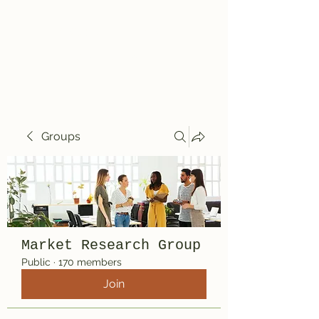
Travelin' Traps
Give us a shot!!!!
Groups
Market Research Group
Public
·
170 members
Join