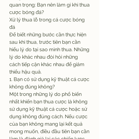
quan trọng: Bạn nên làm gì khi thua 
cược bóng đá?
Xử lý thua lỗ trong cá cược bóng 
đá
Để biết những bước cần thực hiện 
sau khi thua, trước tiên bạn cần 
hiểu lý do tại sao mình thua. Những 
lý do khác nhau đòi hỏi những 
cách tiếp cận khác nhau để giảm 
thiểu hậu quả.
1. Bạn có sử dụng kỹ thuật cá cược 
không đúng không?
Một trong những lý do phổ biến 
nhất khiến bạn thua cược là không 
sử dụng kỹ thuật cá cược hoặc sử 
dụng không đúng cách. Nếu cược 
của bạn không mang lại kết quả 
mong muốn, điều đầu tiên bạn cần 
làm là đánh giá lại các chiến lược 