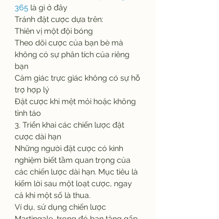
365
 là gì ở đây
Tránh đặt cược dựa trên:
Thiên vị một đội bóng
Theo dõi cược của bạn bè mà 
không có sự phân tích của riêng 
bạn
Cảm giác trực giác không có sự hỗ 
trợ hợp lý
Đặt cược khi mệt mỏi hoặc không 
tỉnh táo
3. Triển khai các chiến lược đặt 
cược dài hạn
Những người đặt cược có kinh 
nghiệm biết tầm quan trọng của 
các chiến lược dài hạn. Mục tiêu là 
kiếm lời sau một loạt cược, ngay 
cả khi một số là thua.
Ví dụ, sử dụng chiến lược 
Martingale, trong đó bạn tăng gấp 